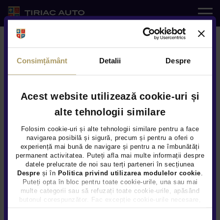
Auto noi
Consimțământ
Detalii
Despre
Auto rulate
Service
Acest website utilizează cookie-uri și
Tiriac Auto te asteapta in showroom-urile Ford
alte tehnologii similare
din Bucuresti, Pitesti, Constanta, Brasov, Bacau si
e-SHOP
Folosim cookie-uri și alte tehnologii similare pentru a face
Oradea.
navigarea posibilă și sigură, precum și pentru a oferi o
experiență mai bună de navigare și pentru a ne îmbunătăți
Servicii
permanent activitatea. Puteți afla mai multe informații despre
Modele
datele prelucrate de noi sau terți parteneri în secțiunea
Despre
și în
Politica privind utilizarea modulelor cookie
.
Noutati
Puteți opta în bloc pentru toate cookie-urile, una sau mai
multe categorii sau să refuzați toate cookie-urile, apăsând
butonul corespunzător. Fac excepție cookie-urile necesare,
Locatii
care sunt activate automat, conform legislației în vigoare.
Selecția