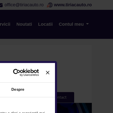
office@tiriacauto.ro
www.tiriacauto.ro
rvicii
Noutati
Locatii
Contul meu
, Bacau si Oradea.
Despre
Lumea Ford
Contact