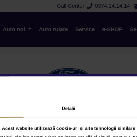
Call Center
0374.14.14.14
Sms
Da
Nu
E-mail
Da
Nu
Auto noi
Auto rulate
Service
e-SHOP
Se
teapta in showroom-urile Ford din Bucuresti, Pitesti, Constanta, Brasov
Detalii
Oferte Speciale
Ford Approved
Service
Acest website utilizează cookie-uri și alte tehnologii similare