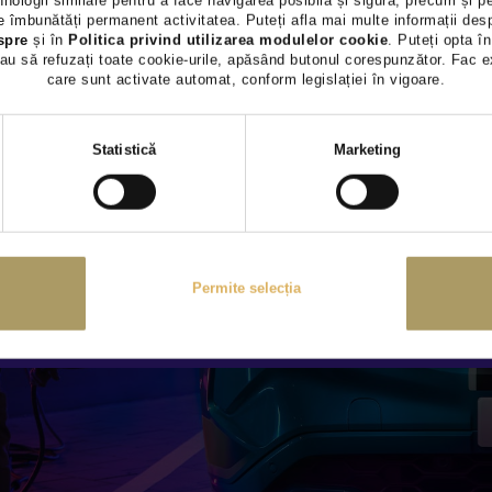
hnologii similare pentru a face navigarea posibilă și sigură, precum și p
 îmbunătăți permanent activitatea. Puteți afla mai multe informații des
spre
și în
Politica privind utilizarea modulelor cookie
. Puteți opta în
au să refuzați toate cookie-urile, apăsând butonul corespunzător. Fac e
care sunt activate automat, conform legislației în vigoare.
Selecția
Statistică
Marketing
consimțământului
Permite selecția