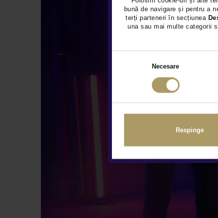
Folosim cookie-uri și alte te
bună de navigare și pentru a ne
terți parteneri în secțiunea
De
una sau mai multe categorii s
Necesare
Respinge