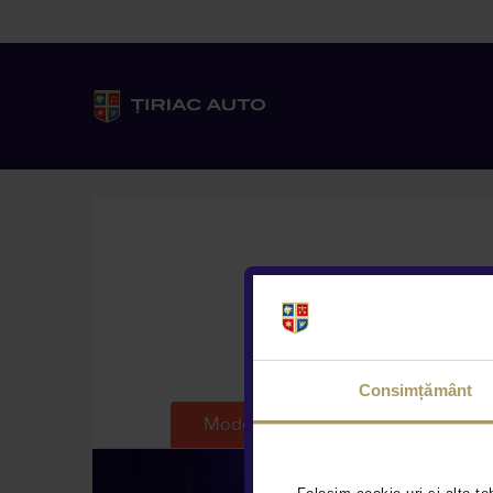
Tiriac Auto te as
Consimțământ
Modele
Livrare imediata