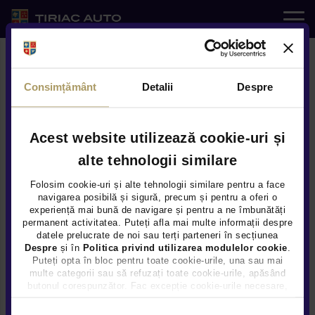
Auto noi
Consimțământ
Detalii
Despre
Auto rulate
Service
Acest website utilizează cookie-uri și
alte tehnologii similare
Oferte Speciale
e-SHOP
Folosim cookie-uri și alte tehnologii similare pentru a face
navigarea posibilă și sigură, precum și pentru a oferi o
experiență mai bună de navigare și pentru a ne îmbunătăți
Servicii
permanent activitatea. Puteți afla mai multe informații despre
Prima vizită în service 2026
datele prelucrate de noi sau terți parteneri în secțiunea
VALABILA PANA LA 31-12-2026
Despre
și în
Politica privind utilizarea modulelor cookie
.
Noutati
Puteți opta în bloc pentru toate cookie-urile, una sau mai
multe categorii sau să refuzați toate cookie-urile, apăsând
butonul corespunzător. Fac excepție cookie-urile necesare,
Locatii
care sunt activate automat, conform legislației în vigoare.
VEZI OFERTA
Selecția