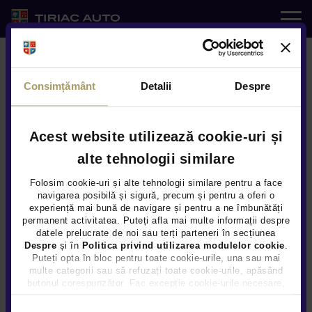
Auto noi
Consimțământ
Detalii
Despre
Auto rulate
Service
Acest website utilizează cookie-uri și
alte tehnologii similare
e-SHOP
Modele
Folosim cookie-uri și alte tehnologii similare pentru a face
navigarea posibilă și sigură, precum și pentru a oferi o
experiență mai bună de navigare și pentru a ne îmbunătăți
Servicii
permanent activitatea. Puteți afla mai multe informații despre
Un nou inceput: Noul SUV
datele prelucrate de noi sau terți parteneri în secțiunea
Despre
și în
Politica privind utilizarea modulelor cookie
.
Noutati
Compact Mitsubishi Eclipse
Puteți opta în bloc pentru toate cookie-urile, una sau mai
multe categorii sau să refuzați toate cookie-urile, apăsând
Cross
butonul corespunzător. Fac excepție cookie-urile necesare,
Locatii
care sunt activate automat, conform legislației în vigoare.
Selecția