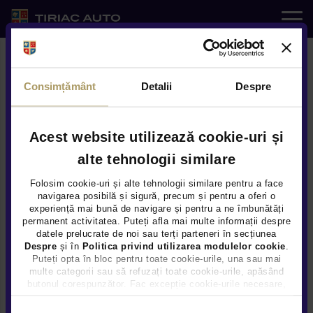
Auto noi
Consimțământ
Detalii
Despre
Auto rulate
Service
Acest website utilizează cookie-uri și
alte tehnologii similare
e-SHOP
Modele
Folosim cookie-uri și alte tehnologii similare pentru a face
navigarea posibilă și sigură, precum și pentru a oferi o
experiență mai bună de navigare și pentru a ne îmbunătăți
Servicii
permanent activitatea. Puteți afla mai multe informații despre
Trei noi modele concept vor
datele prelucrate de noi sau terți parteneri în secțiunea
Despre
și în
Politica privind utilizarea modulelor cookie
.
Noutati
dezvalui designul noii generatii
Puteți opta în bloc pentru toate cookie-urile, una sau mai
multe categorii sau să refuzați toate cookie-urile, apăsând
Mitsubishi laTokyo Motor Show
butonul corespunzător. Fac excepție cookie-urile necesare,
Locatii
editia 2013
care sunt activate automat, conform legislației în vigoare.
Selecția