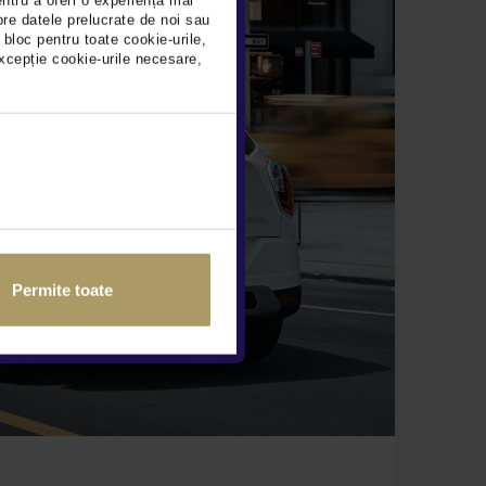
entru a oferi o experiență mai
pre datele prelucrate de noi sau
 bloc pentru toate cookie-urile,
xcepție cookie-urile necesare,
Permite toate