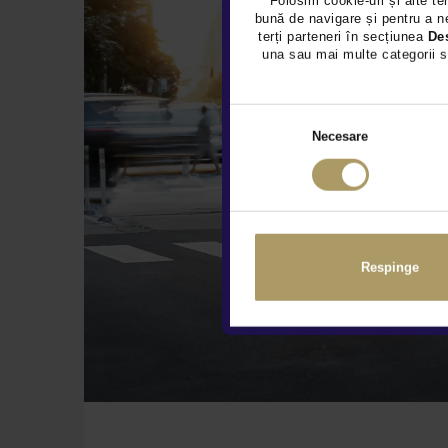
Folosim cookie-uri și alte te
bună de navigare și pentru a ne
terți parteneri în secțiunea
De
una sau mai multe categorii s
Necesare
Respinge