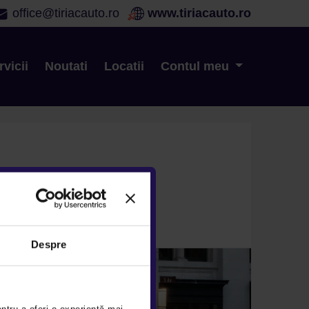
office@tiriacauto.ro
www.tiriacauto.ro
rvicii
Noutati
Locatii
Contul meu
Contact showroom
Despre