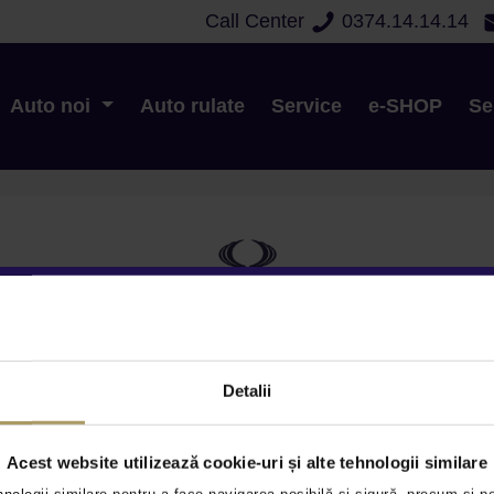
Call Center
0374.14.14.14
Sms
Da
Nu
E-mail
Da
Nu
Auto noi
Auto rulate
Service
e-SHOP
Se
 imediata
Oferte Speciale
Contact service
Detalii
Acest website utilizează cookie-uri și alte tehnologii similare