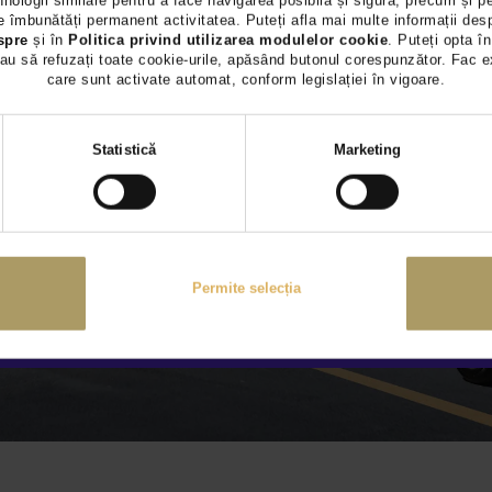
hnologii similare pentru a face navigarea posibilă și sigură, precum și p
 îmbunătăți permanent activitatea. Puteți afla mai multe informații des
spre
și în
Politica privind utilizarea modulelor cookie
. Puteți opta în
au să refuzați toate cookie-urile, apăsând butonul corespunzător. Fac e
care sunt activate automat, conform legislației în vigoare.
Selecția
Statistică
Marketing
consimțământului
Permite selecția