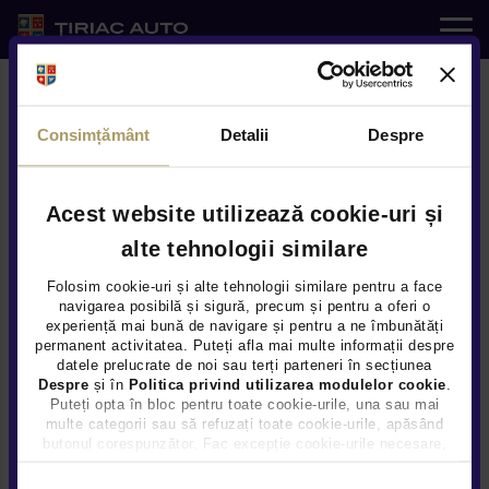
Auto noi
Consimțământ
Detalii
Despre
Auto rulate
Service
Acest website utilizează cookie-uri și
alte tehnologii similare
Oferte Speciale
e-SHOP
Folosim cookie-uri și alte tehnologii similare pentru a face
navigarea posibilă și sigură, precum și pentru a oferi o
experiență mai bună de navigare și pentru a ne îmbunătăți
Servicii
permanent activitatea. Puteți afla mai multe informații despre
🚙La BYD ai prețuri
datele prelucrate de noi sau terți parteneri în secțiunea
avantoajoase tot anul!
Despre
și în
Politica privind utilizarea modulelor cookie
.
Noutati
VALABILA PANA LA 31-08-2026
Puteți opta în bloc pentru toate cookie-urile, una sau mai
multe categorii sau să refuzați toate cookie-urile, apăsând
butonul corespunzător. Fac excepție cookie-urile necesare,
Locatii
care sunt activate automat, conform legislației în vigoare.
VEZI OFERTA
Selecția