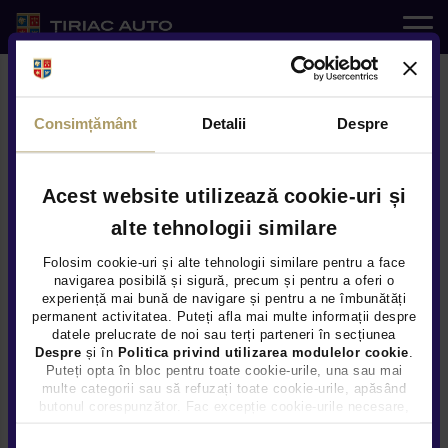
Auto noi
Consimțământ
Detalii
Despre
Auto rulate
Service
Acest website utilizează cookie-uri și
alte tehnologii similare
e-SHOP
Modele
Folosim cookie-uri și alte tehnologii similare pentru a face
navigarea posibilă și sigură, precum și pentru a oferi o
experiență mai bună de navigare și pentru a ne îmbunătăți
Servicii
permanent activitatea. Puteți afla mai multe informații despre
Descopera Ask Mercedes -
datele prelucrate de noi sau terți parteneri în secțiunea
Despre
și în
Politica privind utilizarea modulelor cookie
.
Noutati
Asistentul Virtual Inteligent
Puteți opta în bloc pentru toate cookie-urile, una sau mai
multe categorii sau să refuzați toate cookie-urile, apăsând
butonul corespunzător. Fac excepție cookie-urile necesare,
Locatii
care sunt activate automat, conform legislației în vigoare.
Selecția