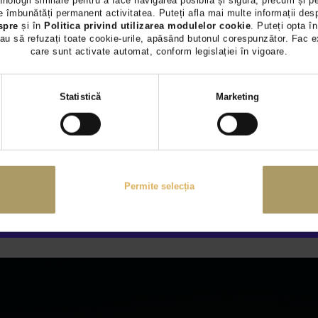
hnologii similare pentru a face navigarea posibilă și sigură, precum și p
 îmbunătăți permanent activitatea. Puteți afla mai multe informații des
Confort și dinamică: suspen
spre
și în
Politica privind utilizarea modulelor cookie
. Puteți opta în
Siguranță: tehnologie PR
au să refuzați toate cookie-urile, apăsând butonul corespunzător. Fac e
care sunt activate automat, conform legislației în vigoare.
Personalizare MANUFAK
Întrebări frecvente (FAQ)
Selecția
Statistică
Marketing
consimțământului
i, Mercedes-Benz rescrie standardele segmentului premium cu ce
mponente sunt noi sau reproiectate — noua
Clasa S
nu este o sim
Permite selecția
e lux in 2026.
tezi sau pur si simplu esti curios ce aduce nou cel mai emblem