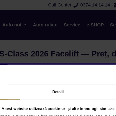
Call Center
0374.14.14.14
Sms
Da
Nu
E-mail
Da
Nu
Auto noi
Auto rulate
Service
e-SHOP
Se
Class 2026 Facelift — Preț, dot
Cuprins:
Ce este nou la Mercedes-
Detalii
Design exterior: mai impun
Interiorul și experiența 
Acest website utilizează cookie-uri și alte tehnologii similare
Motorizări disponibile: de l