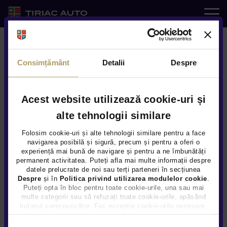
Auto noi
Noul Mercedes-Benz VLE
complet electric: autonomie de
Consimțământ
Detalii
Despre
Auto rulate
peste 700 km, pana la 8 locuri si
o noua era pentru limuzina de
Service
Acest website utilizează cookie-uri și
mari dimensiuni
alte tehnologii similare
e-SHOP
Folosim cookie-uri și alte tehnologii similare pentru a face
navigarea posibilă și sigură, precum și pentru a oferi o
experiență mai bună de navigare și pentru a ne îmbunătăți
Servicii
permanent activitatea. Puteți afla mai multe informații despre
datele prelucrate de noi sau terți parteneri în secțiunea
Despre
și în
Politica privind utilizarea modulelor cookie
.
Noutati
Puteți opta în bloc pentru toate cookie-urile, una sau mai
multe categorii sau să refuzați toate cookie-urile, apăsând
butonul corespunzător. Fac excepție cookie-urile necesare,
Locatii
care sunt activate automat, conform legislației în vigoare.
Selecția