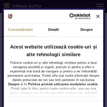
Auto noi
Hyundai prezinta noua generatie
SANTA FE
Consimțământ
Detalii
Despre
Auto rulate
Service
Acest website utilizează cookie-uri și
alte tehnologii similare
e-SHOP
Folosim cookie-uri și alte tehnologii similare pentru a face
navigarea posibilă și sigură, precum și pentru a oferi o
experiență mai bună de navigare și pentru a ne îmbunătăți
Servicii
permanent activitatea. Puteți afla mai multe informații despre
datele prelucrate de noi sau terți parteneri în secțiunea
Despre
și în
Politica privind utilizarea modulelor cookie
.
Noutati
Puteți opta în bloc pentru toate cookie-urile, una sau mai
multe categorii sau să refuzați toate cookie-urile, apăsând
butonul corespunzător. Fac excepție cookie-urile necesare,
Locatii
care sunt activate automat, conform legislației în vigoare.
Selecția