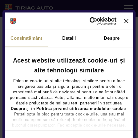
Auto noi
Consimțământ
Detalii
Despre
Auto rulate
Service
Acest website utilizează cookie-uri și
alte tehnologii similare
e-SHOP
Modele
Folosim cookie-uri și alte tehnologii similare pentru a face
navigarea posibilă și sigură, precum și pentru a oferi o
experiență mai bună de navigare și pentru a ne îmbunătăți
Servicii
permanent activitatea. Puteți afla mai multe informații despre
DEFENDER OCTA: NOUL
datele prelucrate de noi sau terți parteneri în secțiunea
Despre
și în
Politica privind utilizarea modulelor cookie
.
Noutati
MODEL CU PERFORMANȚE
Puteți opta în bloc pentru toate cookie-urile, una sau mai
multe categorii sau să refuzați toate cookie-urile, apăsând
EXCEPȚIONALE
butonul corespunzător. Fac excepție cookie-urile necesare,
Locatii
care sunt activate automat, conform legislației în vigoare.
Selecția