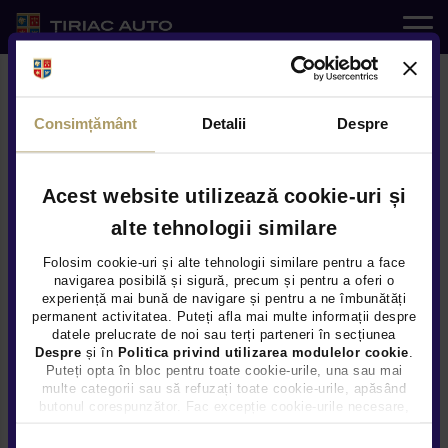
Auto noi
Consimțământ
Detalii
Despre
Auto rulate
Service
Acest website utilizează cookie-uri și
alte tehnologii similare
Modele
e-SHOP
Folosim cookie-uri și alte tehnologii similare pentru a face
navigarea posibilă și sigură, precum și pentru a oferi o
experiență mai bună de navigare și pentru a ne îmbunătăți
Servicii
permanent activitatea. Puteți afla mai multe informații despre
datele prelucrate de noi sau terți parteneri în secțiunea
Despre
și în
Politica privind utilizarea modulelor cookie
.
Noutati
Puteți opta în bloc pentru toate cookie-urile, una sau mai
multe categorii sau să refuzați toate cookie-urile, apăsând
butonul corespunzător. Fac excepție cookie-urile necesare,
Locatii
care sunt activate automat, conform legislației în vigoare.
Selecția