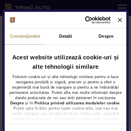
Auto noi
Consimțământ
Detalii
Despre
Auto rulate
Service
Acest website utilizează cookie-uri și
alte tehnologii similare
Modele
e-SHOP
Folosim cookie-uri și alte tehnologii similare pentru a face
navigarea posibilă și sigură, precum și pentru a oferi o
experiență mai bună de navigare și pentru a ne îmbunătăți
Servicii
permanent activitatea. Puteți afla mai multe informații despre
datele prelucrate de noi sau terți parteneri în secțiunea
Despre
și în
Politica privind utilizarea modulelor cookie
.
Noutati
Puteți opta în bloc pentru toate cookie-urile, una sau mai
multe categorii sau să refuzați toate cookie-urile, apăsând
butonul corespunzător. Fac excepție cookie-urile necesare,
Locatii
care sunt activate automat, conform legislației în vigoare.
Selecția