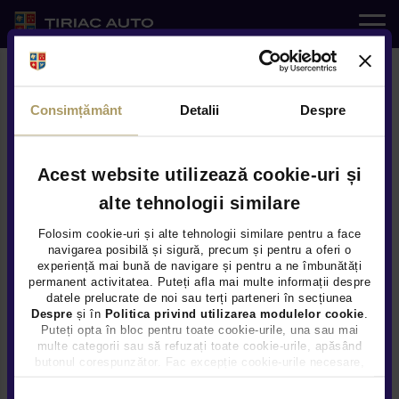
Auto noi
Consimțământ
Detalii
Despre
Auto rulate
Service
Acest website utilizează cookie-uri și
alte tehnologii similare
Modele
e-SHOP
Folosim cookie-uri și alte tehnologii similare pentru a face
navigarea posibilă și sigură, precum și pentru a oferi o
experiență mai bună de navigare și pentru a ne îmbunătăți
Servicii
permanent activitatea. Puteți afla mai multe informații despre
datele prelucrate de noi sau terți parteneri în secțiunea
Despre
și în
Politica privind utilizarea modulelor cookie
.
Noutati
Puteți opta în bloc pentru toate cookie-urile, una sau mai
multe categorii sau să refuzați toate cookie-urile, apăsând
butonul corespunzător. Fac excepție cookie-urile necesare,
Locatii
care sunt activate automat, conform legislației în vigoare.
Selecția