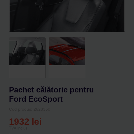
0
Cos
Pachet călătorie pentru
Ford EcoSport
Cod produs: 2628350
1932
lei
TVA inclus