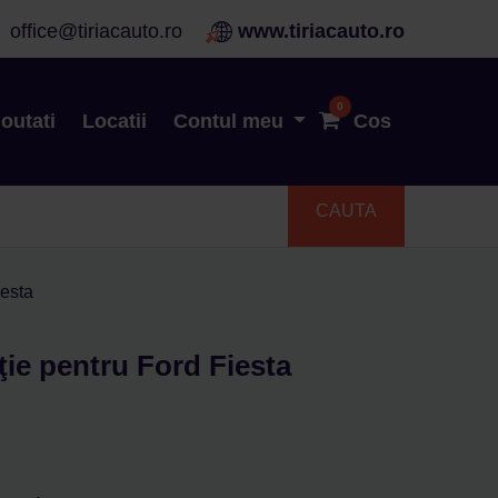
office@tiriacauto.ro
www.tiriacauto.ro
Vezi stoc
0
outati
Locatii
Contul meu
Cos
CAUTA
iesta
ţie pentru Ford Fiesta