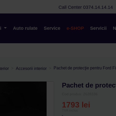
Call Center
0374.14.14.14
oi
Auto rulate
Service
e-SHOP
Servicii
N
Pachet de protecţie pentru Ford F
erior
Accesorii interior
Pachet de protec
Cod produs: 2628336
1793
lei
TVA inclus