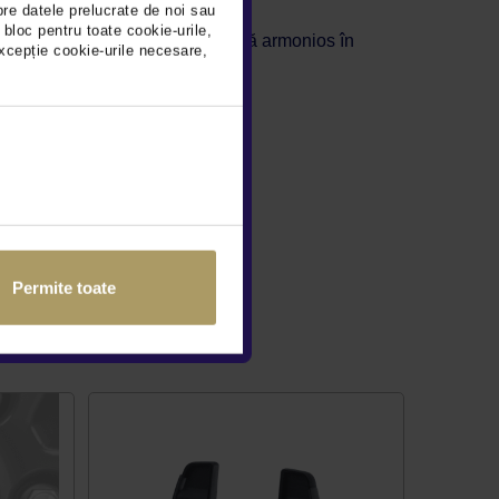
pre datele prelucrate de noi sau
 bloc pentru toate cookie-urile,
specifică modelului, se integrează armonios în
xcepție cookie-urile necesare,
 şi uşoară, fără găurire.
Permite toate