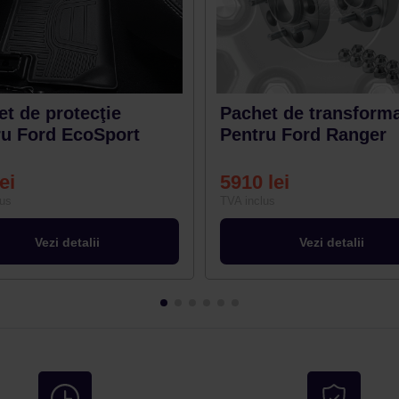
t de protecţie
Pachet de transform
ru Ford EcoSport
Pentru Ford Ranger
lei
5910
lei
lus
TVA inclus
Vezi detalii
Vezi detalii