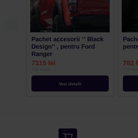
Pachet accesorii ‘’ Black
Pache
Design’’ , pentru Ford
pent
Ranger
7315
lei
782
TVA inclus
TVA inc
Vezi detalii