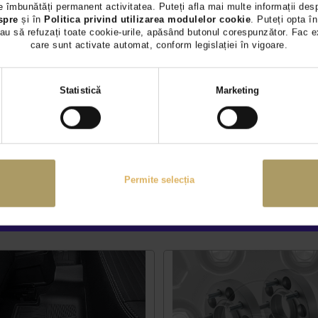
oţel inoxidabil lustruit şi periat (2325995)
 îmbunătăți permanent activitatea. Puteți afla mai multe informații des
spre
și în
Politica privind utilizarea modulelor cookie
. Puteți opta în
ul încărcării sau descărcării. Formă care se potriveşte perfect, 
au să refuzați toate cookie-urile, apăsând butonul corespunzător. Fac e
a vopselei şi include o bandă autoadezivă pentru montare rapidă
care sunt activate automat, conform legislației în vigoare.
Selecția
Statistică
Marketing
consimțământului
Permite selecția