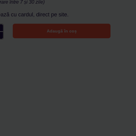
are între 7 și 30 zile)
ază cu cardul, direct pe site.
Adaugă în coș