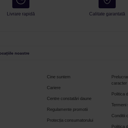
Livrare rapidă
Calitate garantată
cațiile noastre
Cine suntem
Prelucrar
caracter
Cariere
Politica 
Centre constatări daune
Termeni ș
Regulamente promotii
Conditii 
Protecția consumatorului
Politica 