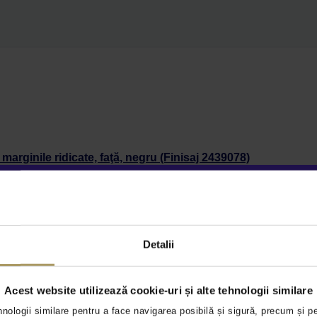
marginile ridicate, faţă, negru (Finisaj 2439078)
 partea şoferului şi a pasagerului. Marginile ridicate oferă o pr
marginile ridicate, spate, negru (Finisaj 2109989)
Detalii
o protecţie mai bună a mochetei interioare împotriva murdăriei şi
631)
Acest website utilizează cookie-uri și alte tehnologii similare
lţime. Dimensiuni: 1000 mm x 650 mm x 40 mm.
hnologii similare pentru a face navigarea posibilă și sigură, precum și p