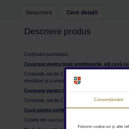
Descriere
Cere detalii
Descriere produs
Conţinutul pachetului:
Covoraşe pentru toate anotimpurile, stil cuvă cu 
Conturate, set de 2 bucăţi, cu elemente de fixare pe
murdăriei şi a umezelii.
Covoraşe pentru toate anotimpurile, stil cuvă cu 
Consimțământ
Conturate, set de 2 bucăţi. Marginile ridicate oferă 
Cuvă pentru portbagaj, reversibilă (Finisaj 2451
O parte din cauciuc, o parte din velur, 40 mm înă
Folosim cookie-uri și alte te