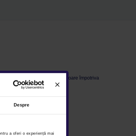
otecţie mai bună a mochetei interioare împotriva
Despre
 a umezelii.
entru a oferi o experiență mai