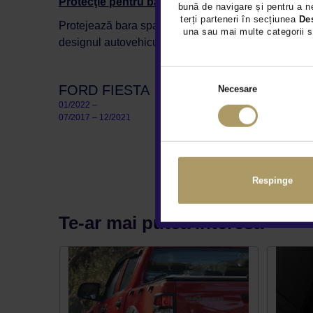
Protecţie pentru bară spate capac, conturată, din 
bună de navigare și pentru a ne
terți parteneri în secțiunea
De
Protejează bara spate a autovehiculului dvs. în timp
una sau mai multe categorii s
designul autovehiculului. Oferă o protecţie maximă 
FORD
FIESTA
Necesare
01/2022 –
07/2017 – 12/2021
Respinge
Te-ar mai putea interesa