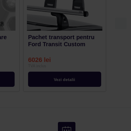
are
Pachet transport pentru
Scară
Ford Transit Custom
6026
lei
2072
TVA inclus
TVA inclu
Vezi detalii