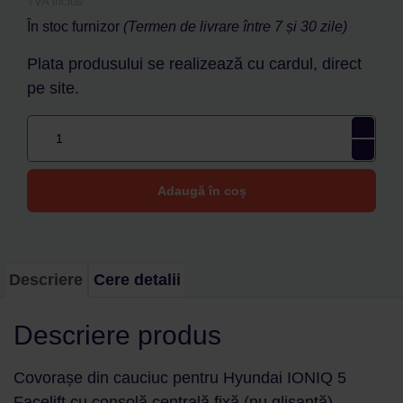
TVA inclus
În stoc furnizor
(Termen de livrare între 7 și 30 zile)
Plata produsului se realizează cu cardul, direct
pe site.
Adaugă în coș
Descriere
Cere detalii
Descriere produs
Covorașe din cauciuc pentru Hyundai IONIQ 5
Facelift cu consolă centrală fixă ​​(nu glisantă).