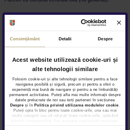
Protejează interiorul de apă, noroi și alte murdării
Ușor de curățat datorită suprafeței protectoare
Fabricate special pentru IONIQ 5 cu consolă
Consimțământ
Detalii
Despre
centrală fixă
Cu logo-ul IONIQ pe partea șoferului și a
Acest website utilizează cookie-uri și
pasagerului
alte tehnologii similare
Set de trei covorașe (1x șofer, 1x pasager și 1x
covoraș mare pentru ambele locuri din spate)
Folosim cookie-uri și alte tehnologii similare pentru a face
navigarea posibilă și sigură, precum și pentru a oferi o
Compatibil cu Hyundai IONIQ 5 facelift fără consolă
experiență mai bună de navigare și pentru a ne îmbunătăți
permanent activitatea. Puteți afla mai multe informații despre
centrală glisantă
datele prelucrate de noi sau terți parteneri în secțiunea
Despre
și în
Politica privind utilizarea modulelor cookie
.
Puteți opta în bloc pentru toate cookie-urile, una sau mai
multe categorii sau să refuzați toate cookie-urile, apăsând
butonul corespunzător. Fac excepție cookie-urile necesare,
care sunt activate automat, conform legislației în vigoare.