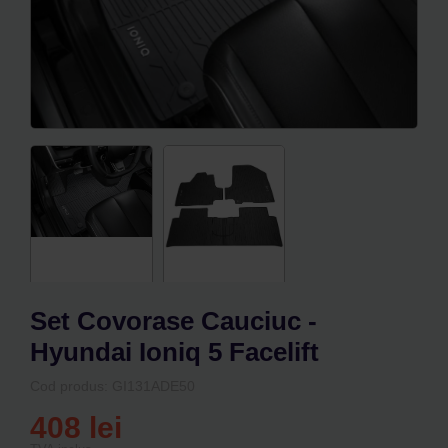
0
Cos
Set Covorase Cauciuc -
Hyundai Ioniq 5 Facelift
Cod produs: GI131ADE50
408
lei