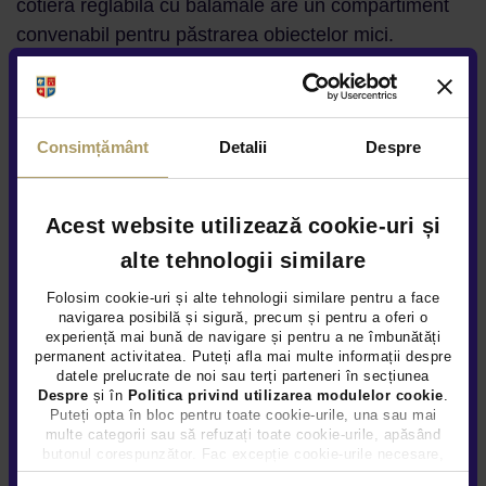
cotieră reglabilă cu balamale are un compartiment
convenabil pentru păstrarea obiectelor mici.
Testat la impactul
Montat pe cadrul scaunului
Reglabil pe inaltime
Consimțământ
Detalii
Despre
Cutie de depozitare inclusă
Sfat general: Va rugam sa aveti in vedere ca
Acest website utilizează cookie-uri și
maneta schimbatorului de viteze este situata in
alte tehnologii similare
fata - iar maneta franei de parcare sub cotiera;
când scaunul șoferului este mutat aproape de
Folosim cookie-uri și alte tehnologii similare pentru a face
navigarea posibilă și sigură, precum și pentru a oferi o
volan, vă rugăm să pliați cotiera pentru a
experiență mai bună de navigare și pentru a ne îmbunătăți
facilita accesul.
permanent activitatea. Puteți afla mai multe informații despre
datele prelucrate de noi sau terți parteneri în secțiunea
Despre
și în
Politica privind utilizarea modulelor cookie
.
Puteți opta în bloc pentru toate cookie-urile, una sau mai
multe categorii sau să refuzați toate cookie-urile, apăsând
butonul corespunzător. Fac excepție cookie-urile necesare,
care sunt activate automat, conform legislației în vigoare.