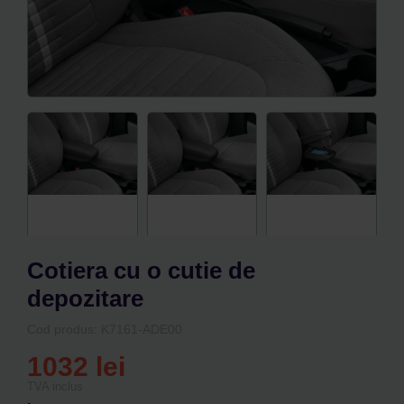
0
Cos
Cotiera cu o cutie de
depozitare
Cod produs: K7161-ADE00
1032
lei
TVA inclus