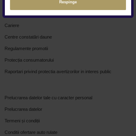
Respinge
Cine suntem
Cariere
Centre constatări daune
Regulamente promotii
Protecția consumatorului
Raportari privind protectia avertizorilor in interes public
Prelucrarea datelor tale cu caracter personal
Prelucrarea datelor
Termeni și condiții
Conditii ofertare auto rulate