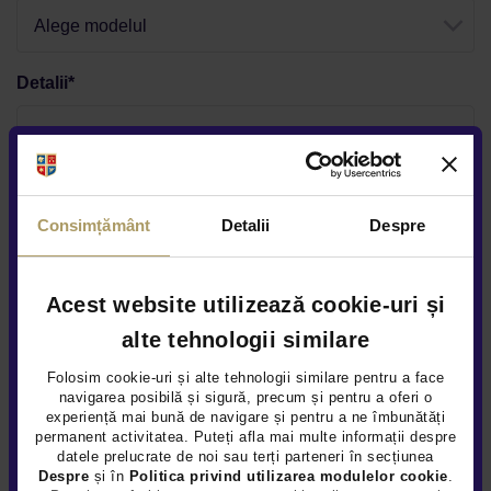
Alege modelul
Detalii*
Am citit
termenii și condițiile
Consimțământ
Detalii
Despre
Am citit si am inteles
nota de informare GDPR
Confirm ca am cel putin 18 ani impliniti
Acest website utilizează cookie-uri și
*Datele sunt obligatorii
alte tehnologii similare
Daca solicitati detalii despre o anumita oferta postata pe
Folosim cookie-uri și alte tehnologii similare pentru a face
website, puteti afla
aici
cum va prelucram datele
navigarea posibilă și sigură, precum și pentru a oferi o
experiență mai bună de navigare și pentru a ne îmbunătăți
permanent activitatea. Puteți afla mai multe informații despre
Sunteți de acord ca Țiriac Auto să utilizeze informațiile
datele prelucrate de noi sau terți parteneri în secțiunea
completate de dvs. pentru a vă contacta în scopuri de
Despre
și în
Politica privind utilizarea modulelor cookie
.