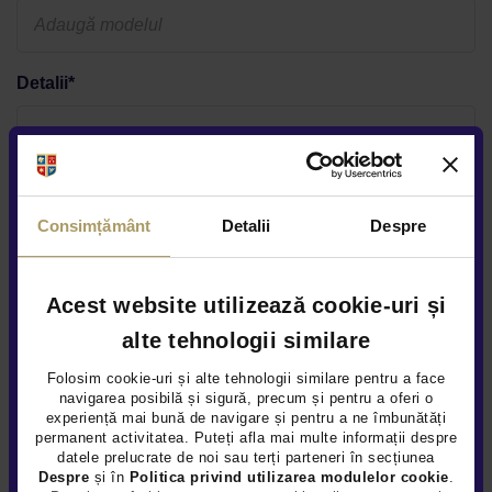
Detalii*
Am citit
termenii și condițiile
Consimțământ
Detalii
Despre
Am citit si am inteles
nota de informare GDPR
Confirm ca am cel putin 18 ani impliniti
Acest website utilizează cookie-uri și
*Datele sunt obligatorii
alte tehnologii similare
Daca solicitati detalii despre o anumita oferta postata pe
Folosim cookie-uri și alte tehnologii similare pentru a face
website, puteti afla
aici
cum va prelucram datele
navigarea posibilă și sigură, precum și pentru a oferi o
experiență mai bună de navigare și pentru a ne îmbunătăți
permanent activitatea. Puteți afla mai multe informații despre
Sunteți de acord ca Țiriac Auto să utilizeze informațiile
datele prelucrate de noi sau terți parteneri în secțiunea
completate de dvs. pentru a vă contacta în scopuri de
Despre
și în
Politica privind utilizarea modulelor cookie
.