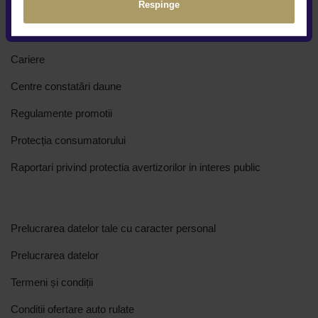
Respinge
Cine suntem
Cariere
Centre constatări daune
Regulamente promotii
Protecția consumatorului
Raportari privind protectia avertizorilor in interes public
Prelucrarea datelor tale cu caracter personal
Prelucrarea datelor
Termeni și condiții
Conditii ofertare auto rulate