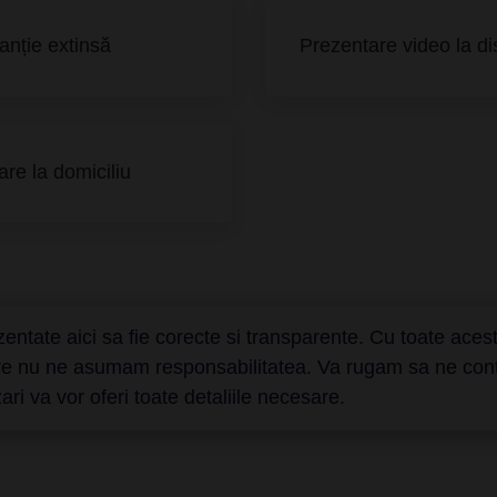
anție extinsă
Prezentare video la di
are la domiciliu
entate aici sa fie corecte si transparente. Cu toate aceste
are nu ne asumam responsabilitatea. Va rugam sa ne contact
ri va vor oferi toate detaliile necesare.