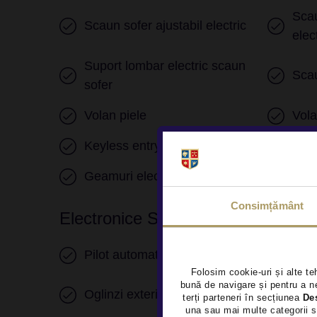
Scau
Scaun sofer ajustabil electric
elec
Suport lombar electric scaun
Sca
sofer
Volan piele
Vol
Keyless entry
Porn
Geamuri electrice fata
Geam
Consimțământ
Electronice Si Sisteme De Asisten
Pilot automat
Faru
Folosim cookie-uri și alte te
Ogli
bună de navigare și pentru a ne
Oglinzi exterioare incalzite
terți parteneri în secțiunea
De
elec
una sau mai multe categorii s