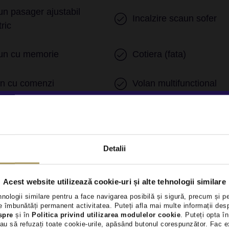
n pasager ajustabil
Incalzire scaun sofer
tric
un cu memorie
Cotiera (fata)
an cu comenzi
Volan multifunctional
ire motor Keyless
Incalzire auxiliara
uri electrice spate
Stergatoare parbriz
Detalii
ta
Acest website utilizează cookie-uri și alte tehnologii similare
ri LED
Senzori parcare spate
hnologii similare pentru a face navigarea posibilă și sigură, precum și p
nzi exterioare rabatabile
 îmbunătăți permanent activitatea. Puteți afla mai multe informații des
Avertizare unghi mort
spre
și în
Politica privind utilizarea modulelor cookie
. Puteți opta în
tric
au să refuzați toate cookie-urile, apăsând butonul corespunzător. Fac e