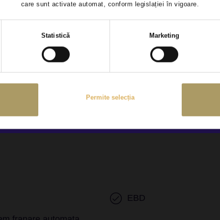
care sunt activate automat, conform legislației în vigoare.
rolul tractiunii
Asistenta in panta
Selecția
Statistică
Marketing
consimțământului
em asistenta intersectie
Lumini de zi LED
em Start/Stop
Senzori presiune roti
Permite selecția
P
EBD
em franare automata