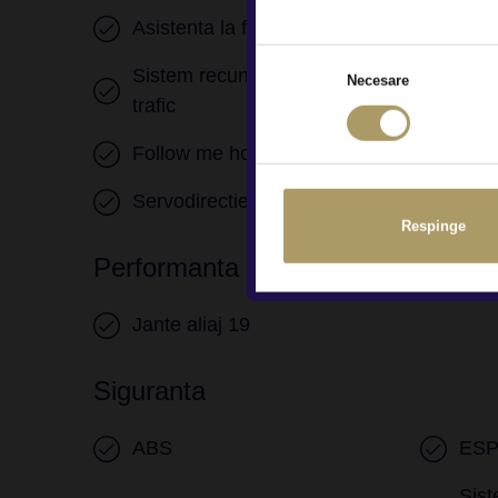
Asistenta la franare
Cont
Sistem recunoastere semne
Necesare
Sist
trafic
Follow me home
Sist
Servodirectie
Respinge
Performanta
Jante aliaj 19
Siguranta
ABS
ES
Sist