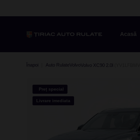
Acasă
Înapoi
Auto Rulate
Volvo
Volvo XC90 2.0l
(YV1LFBMV
Preț special
Livrare imediata