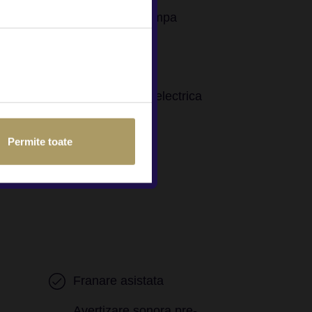
Asistenta in rampa
Stopuri LED
Frana parcare electrica
Permite toate
Franare asistata
Avertizare sonora pre-