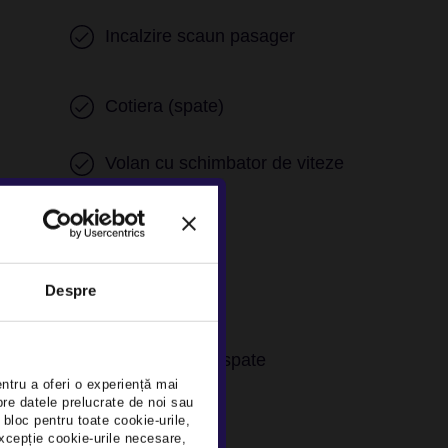
Incalzire scaun pasager
Cotiera (spate)
Volan cu schimbator de viteze
Senzor ploaie
Despre
×
Camera video spate
entru a oferi o experiență mai
pre datele prelucrate de noi sau
Lane assist
 bloc pentru toate cookie-urile,
xcepție cookie-urile necesare,