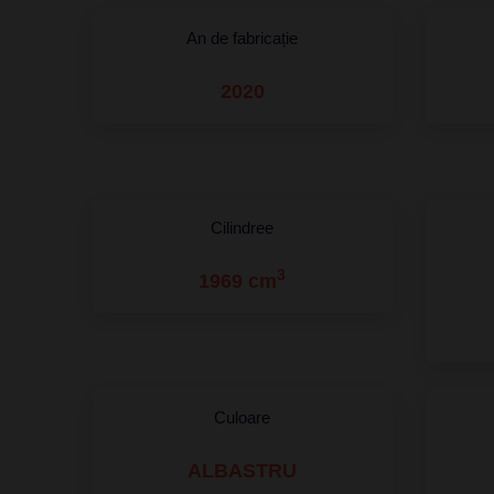
An de fabricație
2020
Cilindree
3
1969 cm
Culoare
ALBASTRU