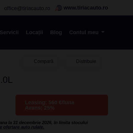
www.tiriacauto.ro
office@tiriacauto.ro
Servicii
Locații
Blog
Contul meu
Compară
Distribuie
.0L
Leasing:
560
€/luna
Avans:
25
%
ana la 31 decembrie 2026, în limita stocului
e ofertare auto rulate.