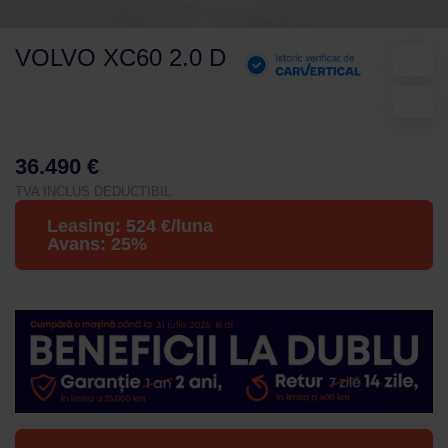
VOLVO XC60 2.0 D
36.490 €
TVA INCLUS DEDUCTIBIL
Leasing:
524
€/luna
Avans:
25
%