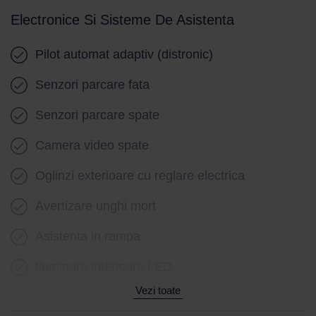
Senzor ploaie
Electronice Si Sisteme De Asistenta
Geamuri electrice fata
Pilot automat adaptiv (distronic)
Geamuri electrice spate
Senzori parcare fata
Stergatoare parbriz
Senzori parcare spate
Camera video spate
Oglinzi exterioare cu reglare electrica
Avertizare unghi mort
Asistenta in rampa
Iluminare interioara LED
Vezi toate
Sistem Start/Stop