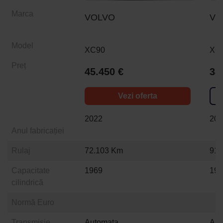
Marca
VOLVO
VO
Model
XC90
XC
Preț
45.450 €
38
Vezi oferta
2022
20
Anul fabricației
Rulaj
72.103 Km
91.
Capacitate
1969
19
cilindrică
Normă Euro
Transmisie
Automata
Aut