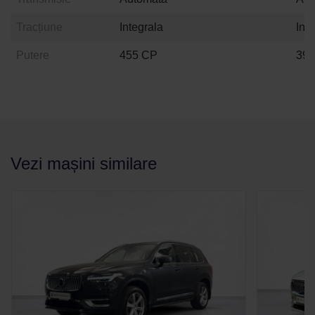
Tracțiune
Integrala
Int
Putere
455 CP
39
Vezi mașini similare