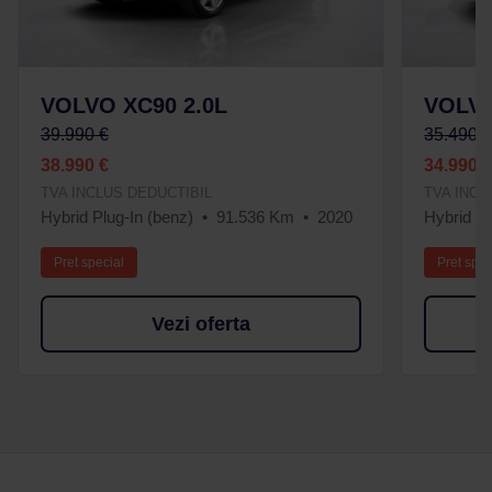
VOLVO XC90 2.0L
VOLVO
39.990 €
35.490 
38.990 €
34.990 
TVA INCLUS DEDUCTIBIL
TVA INCL
Hybrid Plug-In (benz)
91.536 Km
2020
Hybrid (d
Pret special
Pret spec
Vezi oferta