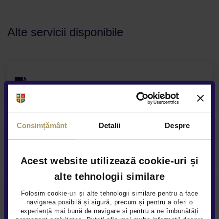
Alte servicii disponibile
Finantare flexibila
Consimțământ
Detalii
Despre
Garanție extinsă
Acest website utilizează cookie-uri și
alte tehnologii similare
Folosim cookie-uri și alte tehnologii similare pentru a face
Prezentare video la distanta
navigarea posibilă și sigură, precum și pentru a oferi o
experiență mai bună de navigare și pentru a ne îmbunătăți