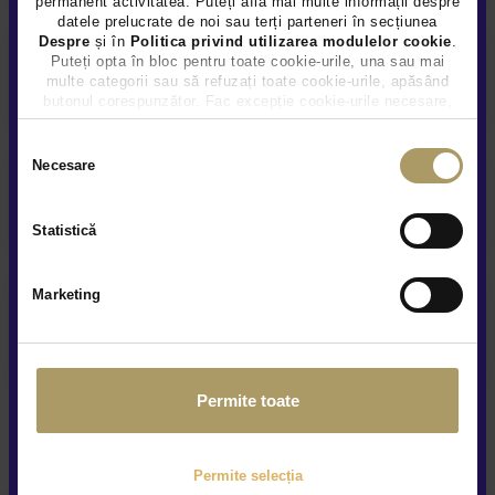
permanent activitatea. Puteți afla mai multe informații despre
datele prelucrate de noi sau terți parteneri în secțiunea
Despre
și în
Politica privind utilizarea modulelor cookie
.
Puteți opta în bloc pentru toate cookie-urile, una sau mai
Service și asistență rutieră
multe categorii sau să refuzați toate cookie-urile, apăsând
butonul corespunzător. Fac excepție cookie-urile necesare,
care sunt activate automat, conform legislației în vigoare.
Selecția
Necesare
consimțământului
Contract Buy-Back & Trade-In
Statistică
Marketing
Livrare la domiciliu
Permite toate
Permite selecția