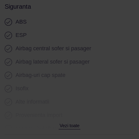
Senzori presiune roti
Siguranta
Frana parcare electrica
ABS
Servodirectie
ESP
Airbag central sofer si pasager
Airbag lateral sofer si pasager
Airbag-uri cap spate
Isofix
Alte informatii
Provenienta import
Vezi toate
Numar chei disponibile 2