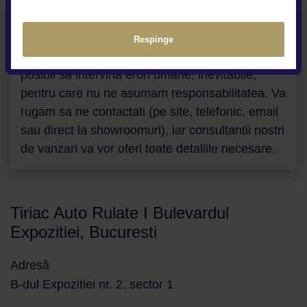
Depunem toate eforturile ca informatiile
prezentate aici sa fie corecte si transparente. Cu
Respinge
toate acestea, la incarcarea lor pe site, este
posibil sa intervina erori umane, inevitabile,
pentru care nu ne asumam responsabilitatea. Va
rugam sa ne contactati (pe site, telefonic, email
sau direct la showroomuri), iar consultantii nostri
de vanzari va vor oferi toate detaliile necesare.
Tiriac Auto Rulate I Bulevardul
Expozitiei, Bucuresti
Adresă
B-dul Expozitiei nr. 2, sector 1