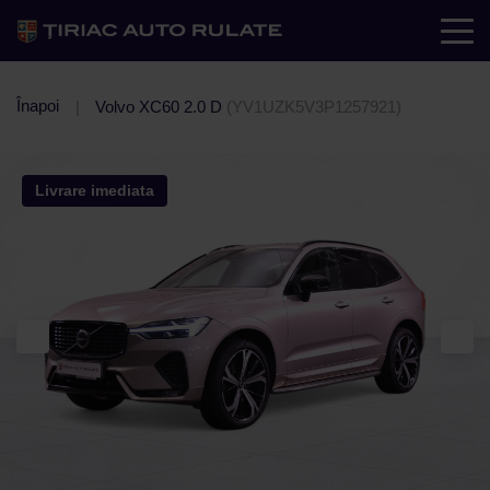
Înapoi
Volvo XC60 2.0 D
(YV1UZK5V3P1257921)
Livrare imediata