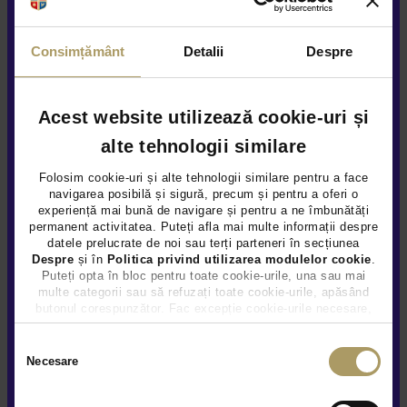
Sunteți de acord ca Țiriac Auto să utilizeze informațiile
Consimțământ
Detalii
Despre
completate de dvs. pentru a vă contacta în scopuri de
marketing, inclusiv prin Newsletter, în condițiile explicate
aici
Acest website utilizează cookie-uri și
Da
Nu
alte tehnologii similare
Folosim cookie-uri și alte tehnologii similare pentru a face
Sunteți de acord să vă contactăm ocazional pentru sondaje
navigarea posibilă și sigură, precum și pentru a oferi o
despre produsele și serviciile Țiriac Auto, în condițiile explicate
experiență mai bună de navigare și pentru a ne îmbunătăți
aici
permanent activitatea. Puteți afla mai multe informații despre
datele prelucrate de noi sau terți parteneri în secțiunea
Despre
și în
Politica privind utilizarea modulelor cookie
.
Da
Nu
Puteți opta în bloc pentru toate cookie-urile, una sau mai
multe categorii sau să refuzați toate cookie-urile, apăsând
butonul corespunzător. Fac excepție cookie-urile necesare,
care sunt activate automat, conform legislației în vigoare.
Trimite
Selecția
Necesare
consimțământului