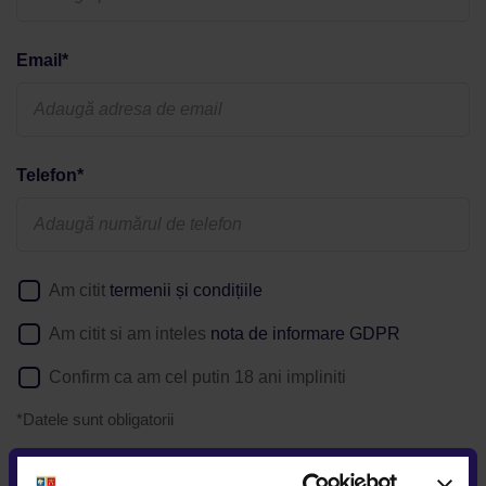
Email*
Telefon*
Am citit
termenii și condițiile
Am citit si am inteles
nota de informare GDPR
Confirm ca am cel putin 18 ani impliniti
*Datele sunt obligatorii
Daca solicitati detalii despre o anumita oferta postata pe
website, puteti afla
aici
cum va prelucram datele