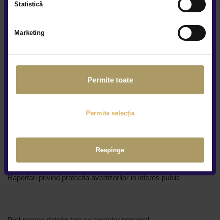
Statistică
Marketing
Locațiile noastre
Permite toate
Cine suntem
Cariere
Permite selecția
Centre constatări daune
Regulamente promotii
Respinge
Protecția consumatorului
Raportari privind protectia avertizorilor in interes public
Prelucrarea datelor tale cu caracter personal