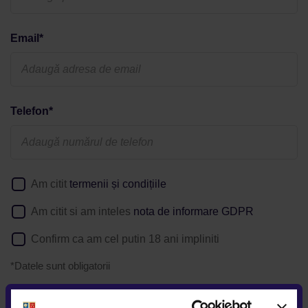
Email*
Telefon*
Am citit
termenii și condițiile
Am citit si am inteles
nota de informare GDPR
Confirm ca am cel putin 18 ani impliniti
*Datele sunt obligatorii
Daca solicitati detalii despre o anumita oferta postata pe
website, puteti afla
aici
cum va prelucram datele