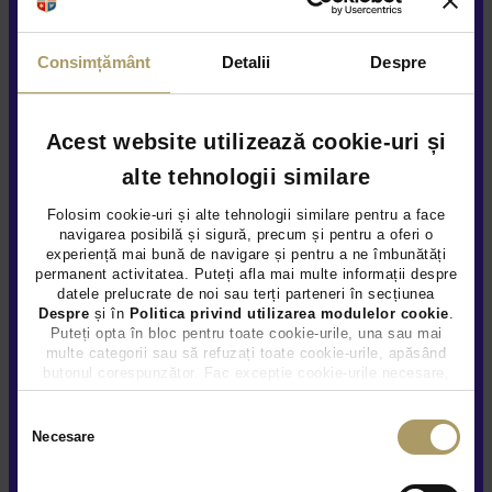
Sunteți de acord ca Țiriac Auto să utilizeze informațiile
Consimțământ
Detalii
Despre
completate de dvs. pentru a vă contacta în scopuri de
marketing, inclusiv prin Newsletter, în condițiile explicate
aici
Acest website utilizează cookie-uri și
Da
Nu
alte tehnologii similare
Folosim cookie-uri și alte tehnologii similare pentru a face
Sunteți de acord să vă contactăm ocazional pentru sondaje
navigarea posibilă și sigură, precum și pentru a oferi o
despre produsele și serviciile Țiriac Auto, în condițiile explicate
experiență mai bună de navigare și pentru a ne îmbunătăți
aici
permanent activitatea. Puteți afla mai multe informații despre
datele prelucrate de noi sau terți parteneri în secțiunea
Despre
și în
Politica privind utilizarea modulelor cookie
.
Da
Nu
Puteți opta în bloc pentru toate cookie-urile, una sau mai
multe categorii sau să refuzați toate cookie-urile, apăsând
butonul corespunzător. Fac excepție cookie-urile necesare,
care sunt activate automat, conform legislației în vigoare.
Trimite
Selecția
Necesare
consimțământului