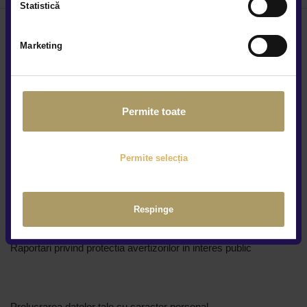
Statistică
Marketing
Locațiile noastre
Permite toate
Cine suntem
Cariere
Permite selecția
Centre constatări daune
Regulamente promotii
Respinge
Protecția consumatorului
Raportari privind protectia avertizorilor in interes public
Prelucrarea datelor tale cu caracter personal