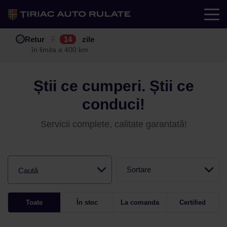
Test drive
Retur
Garanție
Buy back
7
12
14
24
zile
luni
în limita a 400 km
în limita a 25.000 km
Știi ce cumperi. Știi ce
conduci!
Servicii complete, calitate garantată!
Sortare
Caută
Toate
În stoc
La comanda
Certified