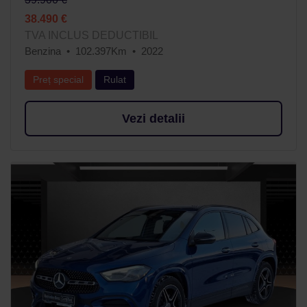
38.490 €
TVA INCLUS DEDUCTIBIL
Benzina
102.397Km
2022
Preț special
Rulat
Vezi detalii