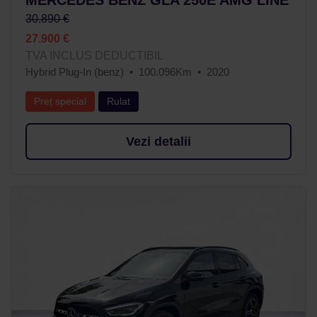
30.890 €
27.900 €
TVA INCLUS DEDUCTIBIL
Hybrid Plug-In (benz)
100.096Km
2020
Preț special
Rulat
Vezi detalii