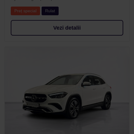
Preț special
Rulat
Vezi detalii