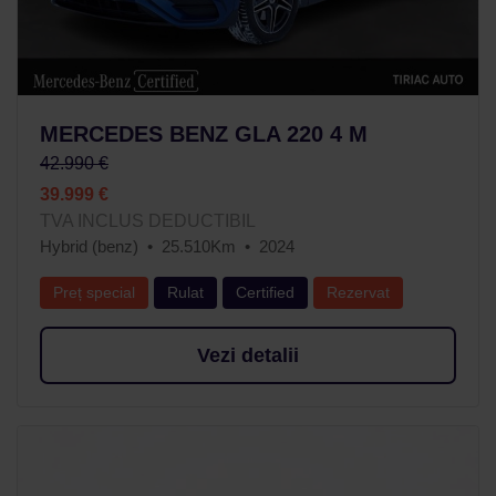
MERCEDES BENZ GLA 220 4 M
42.990 €
39.999 €
TVA INCLUS DEDUCTIBIL
Hybrid (benz)
25.510Km
2024
Preț special
Rulat
Certified
Rezervat
Vezi detalii