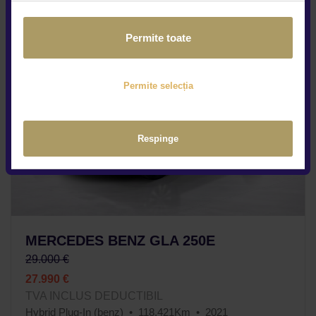
Permite toate
Permite selecția
Respinge
MERCEDES BENZ GLA 250E
29.000 €
27.990 €
TVA INCLUS DEDUCTIBIL
Hybrid Plug-In (benz)
118.421Km
2021