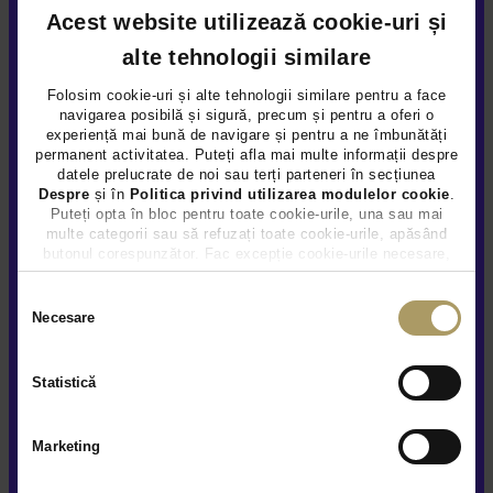
Acest website utilizează cookie-uri și
alte tehnologii similare
Folosim cookie-uri și alte tehnologii similare pentru a face
navigarea posibilă și sigură, precum și pentru a oferi o
experiență mai bună de navigare și pentru a ne îmbunătăți
permanent activitatea. Puteți afla mai multe informații despre
datele prelucrate de noi sau terți parteneri în secțiunea
Despre
și în
Politica privind utilizarea modulelor cookie
.
MERCEDES BENZ GLA 250E
Puteți opta în bloc pentru toate cookie-urile, una sau mai
multe categorii sau să refuzați toate cookie-urile, apăsând
46.900 €
butonul corespunzător. Fac excepție cookie-urile necesare,
45.500 €
care sunt activate automat, conform legislației în vigoare.
TVA INCLUS DEDUCTIBIL
Selecția
Necesare
Hybrid Plug-In (benz)
13.939Km
2025
consimțământului
Preț special
Rulat
Statistică
Vezi detalii
Marketing