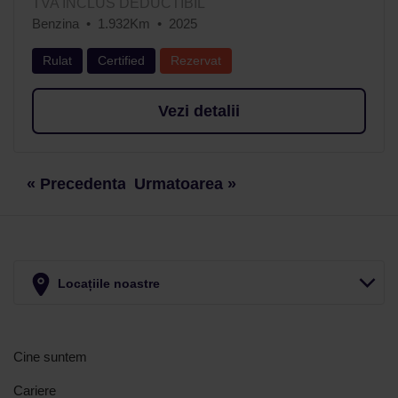
TVA INCLUS DEDUCTIBIL
Benzina
1.932Km
2025
Rulat
Certified
Rezervat
Vezi detalii
« Precedenta
Urmatoarea »
Locațiile noastre
Cine suntem
Cariere