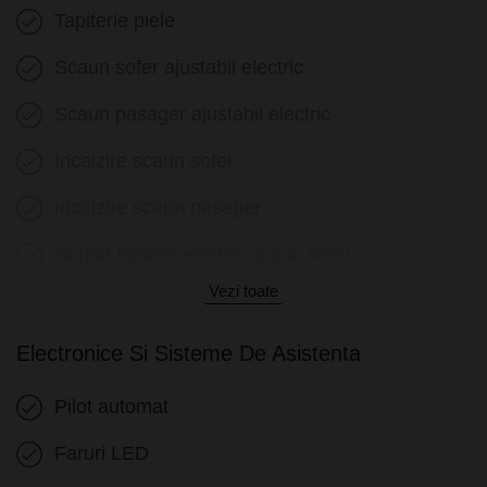
Tapiterie piele
Scaun sofer ajustabil electric
Scaun pasager ajustabil electric
Incalzire scaun sofer
Incalzire scaun pasager
Suport lombar electric scaun sofer
Vezi toate
Suport lombar electric scaun pasager
Cotiera (spate)
Electronice Si Sisteme De Asistenta
Volan piele
Pilot automat
Volan cu comenzi
Faruri LED