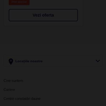
Pret special
Vezi oferta
Locațiile noastre
Cine suntem
Cariere
Centre constatări daune