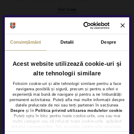
Vezi toate
Avertizare sonora pre-coliziune
Sistem pre-coliziune spate
Alte Informatii
Sistem avertizare marsarier
Numar chei disponibile 2
Consimțământ
Detalii
Despre
Sistem monitorizare stare sofer
Acest website utilizează cookie-uri și
Sistem activ recomandare pauza sofer
alte tehnologii similare
Asistenta telefonica urgenta
Alte servicii disponibile
Folosim cookie-uri și alte tehnologii similare pentru a face
Apelare automata 112
navigarea posibilă și sigură, precum și pentru a oferi o
×
experiență mai bună de navigare și pentru a ne îmbunătăți
permanent activitatea. Puteți afla mai multe informații despre
Airbag sofer
datele prelucrate de noi sau terți parteneri în secțiunea
Despre
și în
Politica privind utilizarea modulelor cookie
.
Airbag genunchi sofer
Finantare flexibila
Puteți opta în bloc pentru toate cookie-urile, una sau mai
multe categorii sau să refuzați toate cookie-urile, apăsând
butonul corespunzător. Fac excepție cookie-urile necesare,
Airbag-uri cap fata
care sunt activate automat, conform legislației în vigoare.