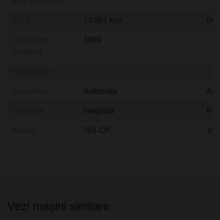
Anul fabricației
Rulaj
13.867 Km
66.
Capacitate
1999
cilindrică
Normă Euro
Transmisie
Automata
Aut
Tracțiune
Integrala
Fat
Putere
204 CP
19
Vezi mașini similare