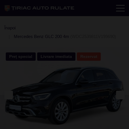
Înapoi
Mercedes Benz GLC 200 4m
(WDC2539811V199690)
Preț special
Livrare imediata
Rezervat