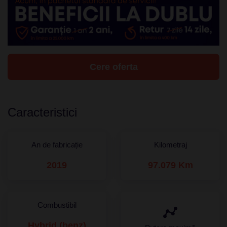
Cere oferta
Caracteristici
An de fabricație
Kilometraj
2019
97.079 Km
Combustibil
Hybrid (benz)