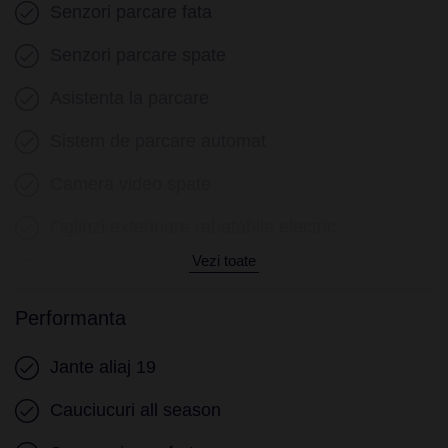
Volan multifunctional
Senzori parcare fata
Volan cu schimbator de viteze
Senzori parcare spate
Keyless go
Asistenta la parcare
Pornire motor Keyless
Sistem de parcare automat
Senzor ploaie
Camera video spate
Geamuri electrice fata
Oglinzi exterioare rabatabile electric
Geamuri electrice spate
Vezi toate
Faruri ceata
Privacy glass
Senzori presiune roti
Performanta
Asistenta ambuteiaj
Jante aliaj 19
Cauciucuri all season