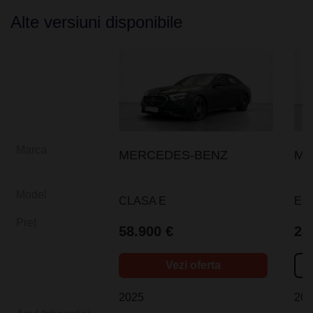
Alte versiuni disponibile
Marca
MERCEDES-BENZ
ME
Model
CLASA E
EQ
Preț
58.900 €
28
Vezi oferta
2025
20