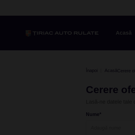
Acasă
Înapoi
Acasă
Cerere o
Cerere ofe
Lasă-ne datele tale d
Nume*