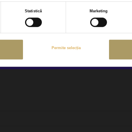
c Auto să utilizeze informațiile completate de dvs. pentru a vă contact
Selecția
ewsletter, în condițiile explicate
aici
Statistică
Marketing
consimțământului
ntactăm ocazional pentru sondaje despre produsele și serviciile Țiriac 
Permite selecția