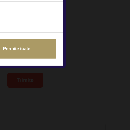
a în scopuri de
Auto, în condițiile
Permite toate
Trimite