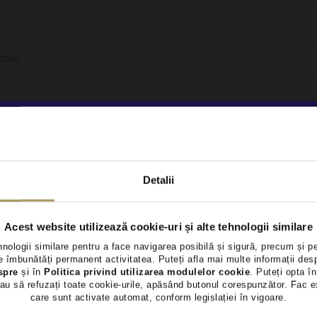
condițiile
Detalii
les
nota de informare GDPR
Acest website utilizează cookie-uri și alte tehnologii similare
utin 18 ani impliniti
hnologii similare pentru a face navigarea posibilă și sigură, precum și p
 îmbunătăți permanent activitatea. Puteți afla mai multe informații des
spre
și în
Politica privind utilizarea modulelor cookie
. Puteți opta în
au să refuzați toate cookie-urile, apăsând butonul corespunzător. Fac e
spre o anumita oferta postata pe website, puteti afla
aici
cum va preluc
care sunt activate automat, conform legislației în vigoare.