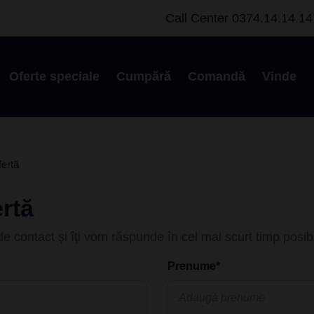
Call Center
0374.14.14.14
Oferte speciale
Cumpără
Comandă
Vinde
fertă
rtă
e contact și îți vom răspunde în cel mai scurt timp posibi
Prenume*