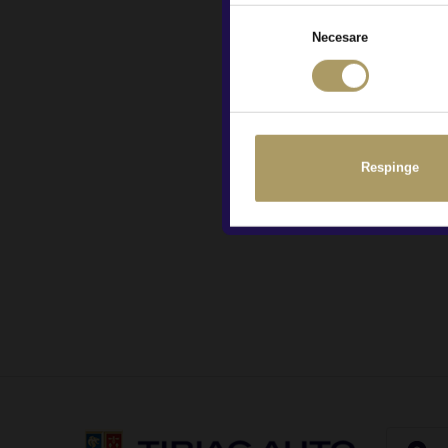
Sunteți de acord ca Țiria
marketing, inclusiv prin N
Necesare
Da
Nu
Sunteți de acord să vă co
explicate
aici
Respinge
Da
Nu