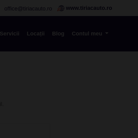
www.tiriacauto.ro
office@tiriacauto.ro
Servicii
Locații
Blog
Contul meu
l.