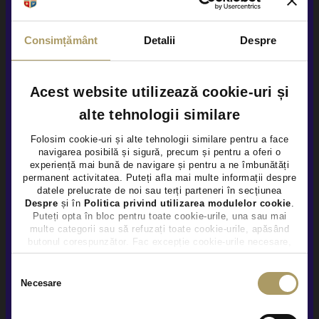
Sunteți de acord ca Țiriac Auto să utilizeze informațiile
Consimțământ
Detalii
Despre
completate de dvs. pentru a vă contacta în scopuri de
marketing, inclusiv prin Newsletter, în condițiile explicate
aici
Acest website utilizează cookie-uri și
Da
Nu
alte tehnologii similare
Folosim cookie-uri și alte tehnologii similare pentru a face
Sunteți de acord să vă contactăm ocazional pentru sondaje
navigarea posibilă și sigură, precum și pentru a oferi o
×
despre produsele și serviciile Țiriac Auto, în condițiile explicate
experiență mai bună de navigare și pentru a ne îmbunătăți
aici
permanent activitatea. Puteți afla mai multe informații despre
datele prelucrate de noi sau terți parteneri în secțiunea
Despre
și în
Politica privind utilizarea modulelor cookie
.
Da
Nu
Puteți opta în bloc pentru toate cookie-urile, una sau mai
multe categorii sau să refuzați toate cookie-urile, apăsând
butonul corespunzător. Fac excepție cookie-urile necesare,
care sunt activate automat, conform legislației în vigoare.
Trimite
Selecția
Necesare
consimțământului