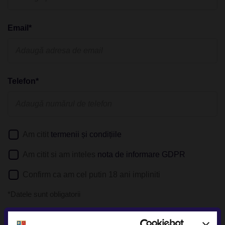
Email*
Telefon*
Am citit
termenii și condițiile
Am citit si am inteles
nota de informare GDPR
Confirm ca am cel putin 18 ani impliniti
*Datele sunt obligatorii
Daca solicitati detalii despre o anumita oferta postata pe
website, puteti afla
aici
cum va prelucram datele