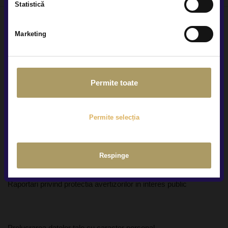
Statistică
Marketing
Locațiile noastre
Permite toate
Cine suntem
Cariere
Permite selecția
Centre constatări daune
Regulamente promotii
Respinge
Protecția consumatorului
Raportari privind protectia avertizorilor in interes public
Prelucrarea datelor tale cu caracter personal