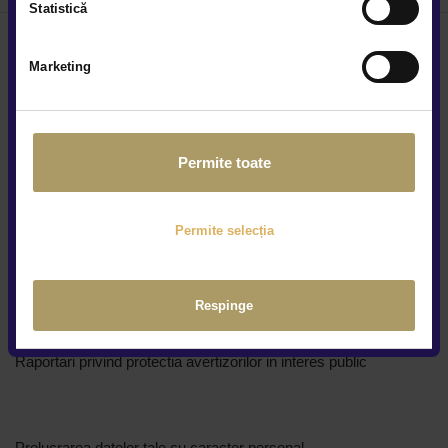
Statistică
Marketing
Locațiile noastre
Permite toate
Cine suntem
Cariere
Permite selecția
Centre constatări daune
Regulamente promotii
Respinge
Protecția consumatorului
Raportari privind protectia avertizorilor in interes public
Prelucrarea datelor tale cu caracter personal