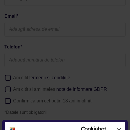
Email*
Telefon*
Am citit
termenii și condițiile
Am citit si am inteles
nota de informare GDPR
Confirm ca am cel putin 18 ani impliniti
*Datele sunt obligatorii
Daca solicitati detalii despre o anumita oferta postata pe
website, puteti afla
aici
cum va prelucram datele