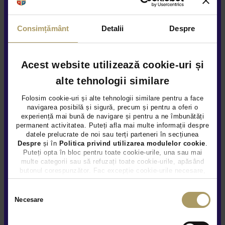
Sunteți de acord ca Țiriac Auto să utilizeze informațiile
Consimțământ
Detalii
Despre
completate de dvs. pentru a vă contacta în scopuri de
marketing, inclusiv prin Newsletter, în condițiile explicate
aici
Acest website utilizează cookie-uri și
Da
Nu
alte tehnologii similare
Folosim cookie-uri și alte tehnologii similare pentru a face
Sunteți de acord să vă contactăm ocazional pentru sondaje
navigarea posibilă și sigură, precum și pentru a oferi o
despre produsele și serviciile Țiriac Auto, în condițiile explicate
experiență mai bună de navigare și pentru a ne îmbunătăți
aici
permanent activitatea. Puteți afla mai multe informații despre
datele prelucrate de noi sau terți parteneri în secțiunea
Despre
și în
Politica privind utilizarea modulelor cookie
.
Da
Nu
Puteți opta în bloc pentru toate cookie-urile, una sau mai
multe categorii sau să refuzați toate cookie-urile, apăsând
butonul corespunzător. Fac excepție cookie-urile necesare,
care sunt activate automat, conform legislației în vigoare.
Trimite
Selecția
Necesare
consimțământului