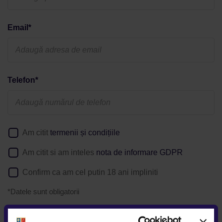
Email*
Telefon*
Am citit
termenii și condițiile
Am citit si am inteles
nota de informare GDPR
Confirm ca am cel putin 18 ani impliniti
*Datele sunt obligatorii
Daca solicitati detalii despre o anumita oferta postata pe
website, puteti afla
aici
cum va prelucram datele