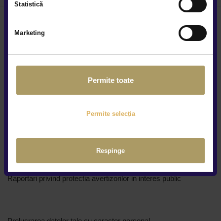
Statistică
Marketing
Locațiile noastre
Permite toate
Cine suntem
Cariere
Permite selecția
Centre constatări daune
Regulamente promotii
Respinge
Protecția consumatorului
Raportari privind protectia avertizorilor in interes public
Prelucrarea datelor tale cu caracter personal