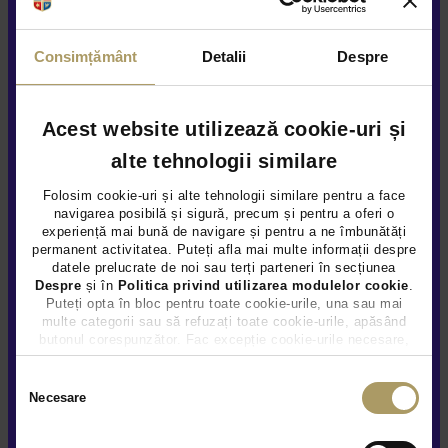
Sunteți de acord ca Țiriac Auto să utilizeze informațiile
Consimțământ
Detalii
Despre
completate de dvs. pentru a vă contacta în scopuri de
marketing, inclusiv prin Newsletter, în condițiile explicate
aici
Acest website utilizează cookie-uri și
Da
Nu
alte tehnologii similare
Folosim cookie-uri și alte tehnologii similare pentru a face
Sunteți de acord să vă contactăm ocazional pentru sondaje
navigarea posibilă și sigură, precum și pentru a oferi o
despre produsele și serviciile Țiriac Auto, în condițiile explicate
experiență mai bună de navigare și pentru a ne îmbunătăți
aici
permanent activitatea. Puteți afla mai multe informații despre
datele prelucrate de noi sau terți parteneri în secțiunea
Despre
și în
Politica privind utilizarea modulelor cookie
.
Da
Nu
Puteți opta în bloc pentru toate cookie-urile, una sau mai
multe categorii sau să refuzați toate cookie-urile, apăsând
butonul corespunzător. Fac excepție cookie-urile necesare,
care sunt activate automat, conform legislației în vigoare.
Trimite
Selecția
Necesare
consimțământului