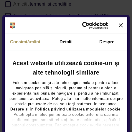
Am citit
termenii și condițiile
Am citit si am inteles
nota de informare GDPR
Confirm ca am cel putin 18 ani impliniti
*Datele sunt obligatorii
Consimțământ
Detalii
Despre
Daca solicitati detalii despre o anumita oferta postata pe
website, puteti afla
aici
cum va prelucram datele
Acest website utilizează cookie-uri și
alte tehnologii similare
Sunteți de acord ca Țiriac Auto să utilizeze informațiile
completate de dvs. pentru a vă contacta în scopuri de
Folosim cookie-uri și alte tehnologii similare pentru a face
marketing, inclusiv prin Newsletter, în condițiile explicate
aici
navigarea posibilă și sigură, precum și pentru a oferi o
experiență mai bună de navigare și pentru a ne îmbunătăți
Da
Nu
permanent activitatea. Puteți afla mai multe informații despre
datele prelucrate de noi sau terți parteneri în secțiunea
Despre
și în
Politica privind utilizarea modulelor cookie
.
Puteți opta în bloc pentru toate cookie-urile, una sau mai
Sunteți de acord să vă contactăm ocazional pentru sondaje
multe categorii sau să refuzați toate cookie-urile, apăsând
despre produsele și serviciile Țiriac Auto, în condițiile explicate
butonul corespunzător. Fac excepție cookie-urile necesare,
aici
care sunt activate automat, conform legislației în vigoare.