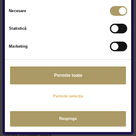
Selecția
Da
Nu
Necesare
consimțământului
Statistică
Trimite
Marketing
Permite toate
Locațiile noastre
Permite selecția
Cine suntem
Respinge
Cariere
Centre constatări daune