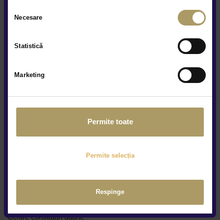
Selecția
Da
Nu
Necesare
consimțământului
Statistică
Trimite
Marketing
Permite toate
Locațiile noastre
Permite selecția
Cine suntem
Respinge
Cariere
Centre constatări daune