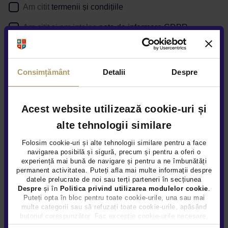
Am citit
termenii și condițiile
Am citit si am inteles
nota de informare GDPR
Confirm ca am cel putin 18 ani impliniti
*Datele sunt obligatorii
Consimțământ
Detalii
Despre
Daca solicitati detalii despre o anumita oferta postata pe
website, puteti afla
aici
cum va prelucram datele
Acest website utilizează cookie-uri și
alte tehnologii similare
Sunteți de acord ca Țiriac Auto să utilizeze informațiile
completate de dvs. pentru a vă contacta în scopuri de
Folosim cookie-uri și alte tehnologii similare pentru a face
marketing, inclusiv prin Newsletter, în condițiile explicate
aici
navigarea posibilă și sigură, precum și pentru a oferi o
experiență mai bună de navigare și pentru a ne îmbunătăți
Da
Nu
permanent activitatea. Puteți afla mai multe informații despre
datele prelucrate de noi sau terți parteneri în secțiunea
Despre
și în
Politica privind utilizarea modulelor cookie
.
Puteți opta în bloc pentru toate cookie-urile, una sau mai
Sunteți de acord să vă contactăm ocazional pentru sondaje
multe categorii sau să refuzați toate cookie-urile, apăsând
despre produsele și serviciile Țiriac Auto, în condițiile explicate
butonul corespunzător. Fac excepție cookie-urile necesare,
aici
care sunt activate automat, conform legislației în vigoare.