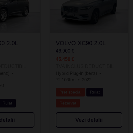
0 2.0L
VOLVO XC90 2.0L
46.900 €
45.450 €
DEDUCTIBIL
TVA INCLUS DEDUCTIBIL
benz)
Hybrid Plug-In (benz)
72.103Km
2022
20
Preț special
Rulat
Rulat
Rezervat
detalii
Vezi detalii