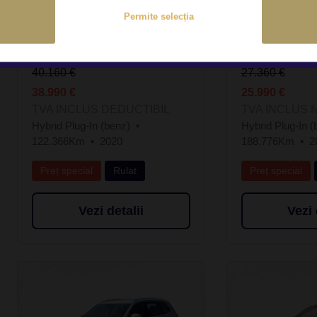
Permite selecția
VOLVO XC90 2.0L
VOLVO XC9
40.160 €
27.360 €
38.990 €
25.990 €
TVA INCLUS DEDUCTIBIL
TVA INCLUS 
Hybrid Plug-In (benz)
Hybrid Plug-In (
122.366Km
2020
188.776Km
2
Preț special
Rulat
Preț special
Vezi detalii
Vezi 