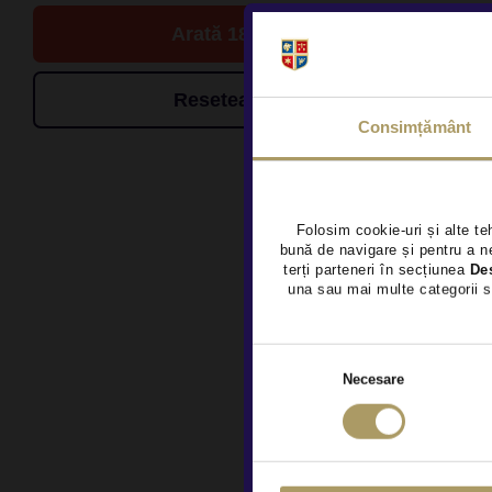
Arată 18 de oferte
Resetează filtrele
Consimțământ
Folosim cookie-uri și alte te
bună de navigare și pentru a ne
terți parteneri în secțiunea
De
una sau mai multe categorii s
Necesare