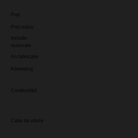
Preț
Preț redus
Include
rezervate
An fabricație
Kilometraj
Combustibil
Cutie de viteze