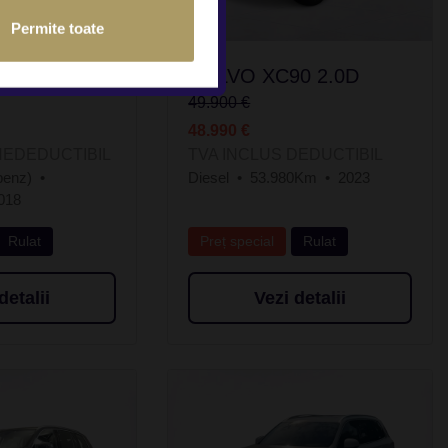
Permite toate
0 2.0L
VOLVO XC90 2.0D
49.900 €
48.990 €
NEDEDUCTIBIL
TVA INCLUS DEDUCTIBIL
benz)
Diesel
53.980Km
2023
018
Rulat
Preț special
Rulat
detalii
Vezi detalii