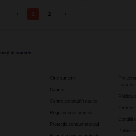
‹
1
2
›
cațiile noastre
Cine suntem
Prelucrar
caracter
Cariere
Politica 
Centre constatări daune
Termeni ș
Regulamente promotii
Conditii 
Protecția consumatorului
Politica 
Raportari privind protectia