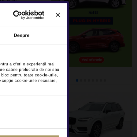
0 2.0L
DEDUCTIBIL
benz)
Despre
×
21
Rulat
entru a oferi o experiență mai
detalii
pre datele prelucrate de noi sau
 bloc pentru toate cookie-urile,
xcepție cookie-urile necesare,