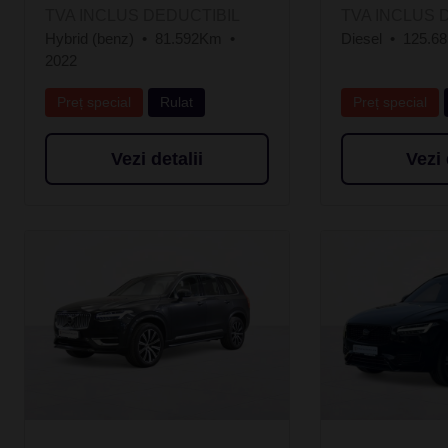
TVA INCLUS DEDUCTIBIL
TVA INCLUS 
Hybrid (benz)
81.592Km
Diesel
125.6
2022
Preț special
Rulat
Preț special
Vezi detalii
Vezi 