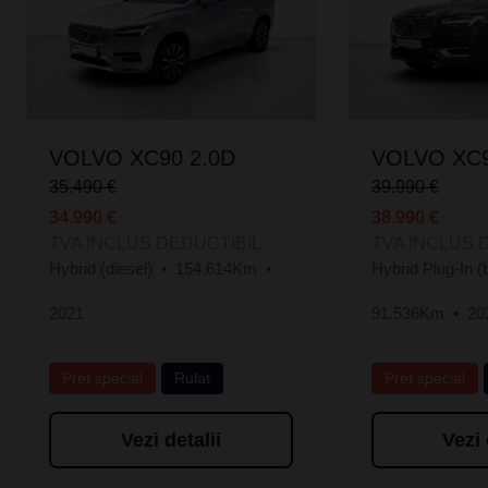
VOLVO XC90 2.0D
VOLVO XC9
35.490 €
39.990 €
34.990 €
38.990 €
TVA INCLUS DEDUCTIBIL
TVA INCLUS 
Hybrid (diesel)
154.614Km
Hybrid Plug-In (
2021
91.536Km
20
Preț special
Rulat
Preț special
Vezi detalii
Vezi 