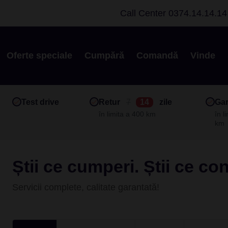
Call Center
0374.14.14.14
Oferte speciale
Cumpără
Comandă
Vinde
Test drive
Retur
7
14
zile
Gar
în limita a 400 km
în l
km
Știi ce cumperi. Știi ce co
Servicii complete, calitate garantată!