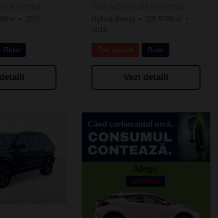
DEDUCTIBIL
TVA INCLUS DEDUCTIBIL
85Km
2021
Hybrid (benz)
109.578Km
2018
Rulat
Preț special
Rulat
detalii
Vezi detalii