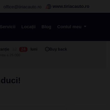
www.tiriacauto.ro
office@tiriacauto.ro
Servicii
Locații
Blog
Contul meu
anție
12
24
luni
Buy back
imita a 25.000
nduci!