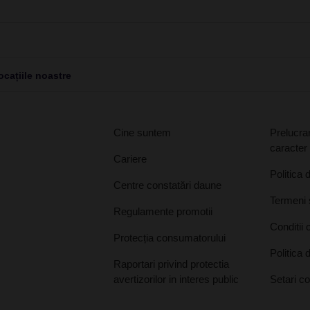
cațiile noastre
Cine suntem
Prelucrar
caracter
Cariere
Politica 
Centre constatări daune
Termeni ș
Regulamente promotii
Conditii 
Protecția consumatorului
Politica 
Raportari privind protectia
avertizorilor in interes public
Setari c