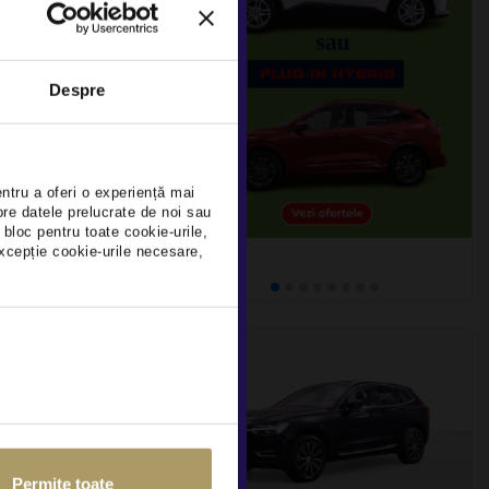
0 2.0L
Despre
DEDUCTIBIL
×
105.667Km
Rulat
entru a oferi o experiență mai
pre datele prelucrate de noi sau
 bloc pentru toate cookie-urile,
detalii
xcepție cookie-urile necesare,
Permite toate