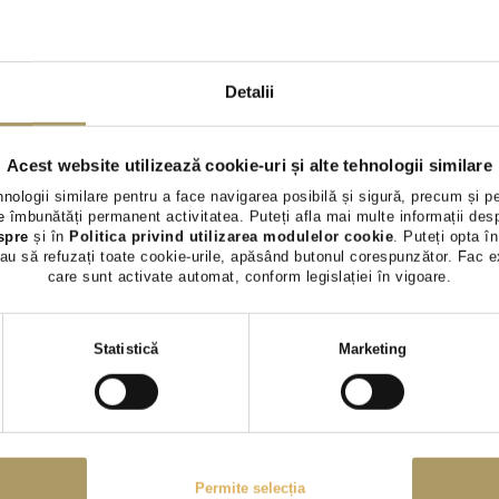
VOLVO XC60 2.0D
VOLVO XC6
44.500 €
35.590 €
43.490 €
34.400 €
Detalii
TVA INCLUS DEDUCTIBIL
TVA INCLUS 
Hybrid (diesel)
27.243Km
Hybrid (benz)
2024
2022
Acest website utilizează cookie-uri și alte tehnologii similare
Preț special
Rulat
Preț special
hnologii similare pentru a face navigarea posibilă și sigură, precum și p
 îmbunătăți permanent activitatea. Puteți afla mai multe informații des
spre
și în
Politica privind utilizarea modulelor cookie
. Puteți opta în
Vezi detalii
Vezi 
au să refuzați toate cookie-urile, apăsând butonul corespunzător. Fac e
care sunt activate automat, conform legislației în vigoare.
Selecția
Statistică
Marketing
consimțământului
Permite selecția