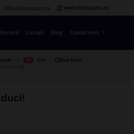
www.tiriacauto.ro
office@tiriacauto.ro
Servicii
Locații
Blog
Contul meu
anție
12
24
luni
Buy back
imita a 25.000
nduci!