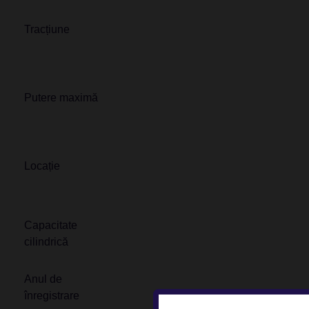
Tracțiune
Putere maximă
Locație
Capacitate
cilindrică
Anul de
înregistrare