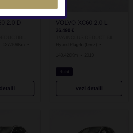
0 2.0 D
VOLVO XC60 2.0 L
26.490 €
DEDUCTIBIL
TVA INCLUS DEDUCTIBIL
127.108Km
Hybrid Plug-In (benz)
140.426Km
2019
Rulat
detalii
Vezi detalii