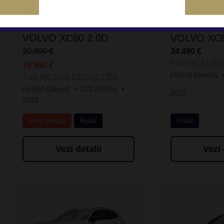
VOLVO XC60 2.0D
VOLVO XC6
30.900 €
34.490 €
TVA INCLUS 
29.990 €
Hybrid (diesel)
TVA INCLUS DEDUCTIBIL
Hybrid (diesel)
119.267Km
2023
2021
Preț special
Rulat
Rulat
Vezi detalii
Vezi 