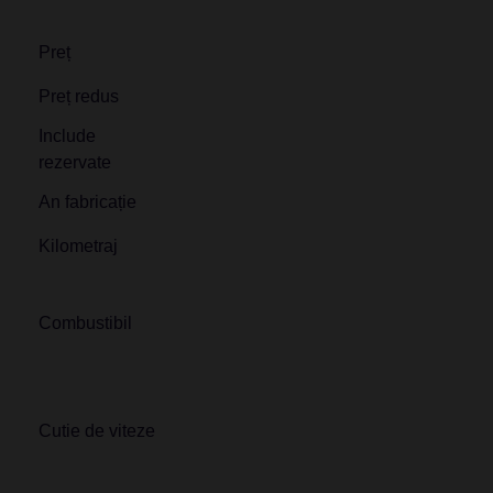
Preț
Preț redus
Include
rezervate
An fabricație
Kilometraj
Combustibil
Cutie de viteze