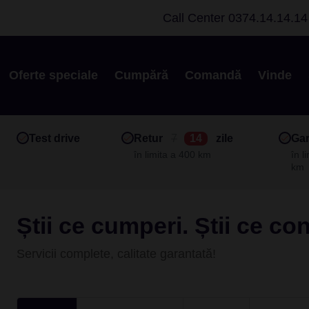
Call Center
0374.14.14.14
Oferte speciale
Cumpără
Comandă
Vinde
Test drive
Retur
7
14
zile
Gar
în limita a 400 km
în l
km
Știi ce cumperi. Știi ce co
Servicii complete, calitate garantată!