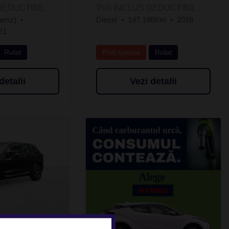
DEDUCTIBIL
TVA INCLUS DEDUCTIBIL
benz)
Diesel
147.146Km
2018
21
Rulat
Preț special
Rulat
detalii
Vezi detalii