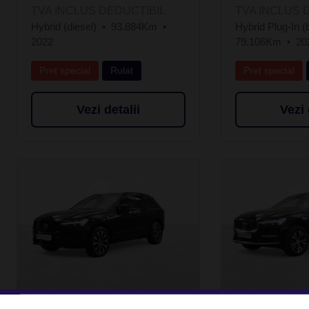
TVA INCLUS DEDUCTIBIL
TVA INCLUS 
Hybrid (diesel)
93.884Km
Hybrid Plug-In (
2022
79.106Km
20
Preț special
Rulat
Preț special
Vezi detalii
Vezi 