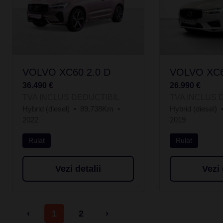
VOLVO XC60 2.0 D
VOLVO XC6
36.490 €
26.990 €
TVA INCLUS DEDUCTIBIL
TVA INCLUS 
Hybrid (diesel)
89.738Km
Hybrid (diesel)
2022
2019
Rulat
Rulat
Vezi detalii
Vezi 
‹
1
2
›