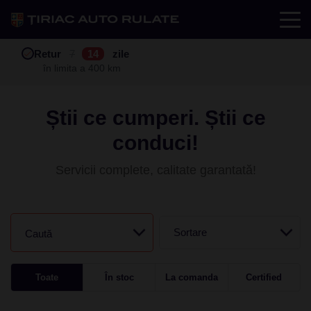
Test drive
Retur
Garanție
Buy back
7
12
14
24
zile
luni
în limita a 400 km
în limita a 25.000 km
Știi ce cumperi. Știi ce
conduci!
Servicii complete, calitate garantată!
Sortare
Caută
Toate
În stoc
La comanda
Certified