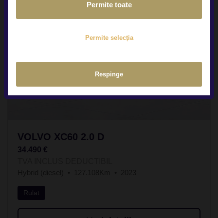
Permite toate
Permite selecția
Respinge
VOLVO XC60 2.0 D
34.490 €
TVA INCLUS DEDUCTIBIL
Hybrid (diesel)
127.108Km
2023
Rulat