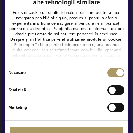
alte tehnologii similare
Folosim cookie-uri și alte tehnologii similare pentru a face
navigarea posibilă și sigură, precum și pentru a oferi o
×
experiență mai bună de navigare și pentru a ne îmbunătăți
permanent activitatea. Puteți afla mai multe informații despre
datele prelucrate de noi sau terți parteneri în secțiunea
VOLVO XC60 2.0D
Despre
și în
Politica privind utilizarea modulelor cookie
.
Puteți opta în bloc pentru toate cookie-urile, una sau mai
30.900 €
multe categorii sau să refuzați toate cookie-urile, apăsând
29.990 €
butonul corespunzător. Fac excepție cookie-urile necesare,
care sunt activate automat, conform legislației în vigoare.
TVA INCLUS DEDUCTIBIL
Selecția
Hybrid (diesel)
119.267Km
2021
Necesare
consimțământului
Preț special
Rulat
Statistică
Vezi detalii
Marketing