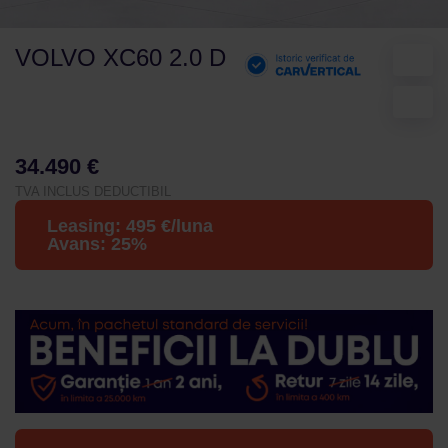
VOLVO XC60 2.0 D
34.490 €
TVA INCLUS DEDUCTIBIL
Leasing:
495
€/luna
Avans:
25
%