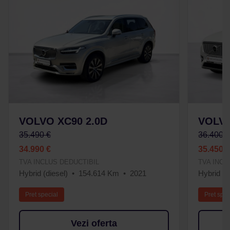
VOLVO XC90 2.0D
VOLVO
35.490 €
36.400 
34.990 €
35.450 
TVA INCLUS DEDUCTIBIL
TVA INCL
Hybrid (diesel)
154.614 Km
2021
Hybrid (
Pret special
Pret spec
Vezi oferta