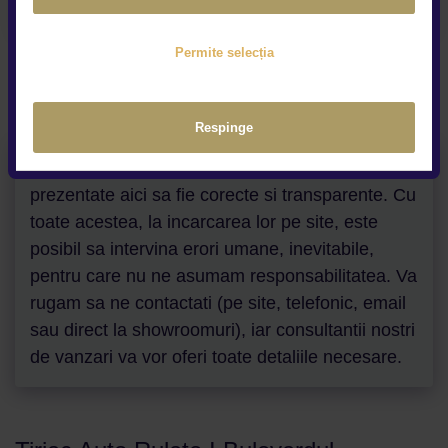
Permite selecția
Respinge
Depunem toate eforturile ca informatiile
prezentate aici sa fie corecte si transparente. Cu
toate acestea, la incarcarea lor pe site, este
posibil sa intervina erori umane, inevitabile,
pentru care nu ne asumam responsabilitatea. Va
rugam sa ne contactati (pe site, telefonic, email
sau direct la showroomuri), iar consultantii nostri
de vanzari va vor oferi toate detaliile necesare.