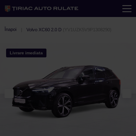
Înapoi
Volvo XC60 2.0 D
(YV1UZK5V9P1308290)
Livrare imediata