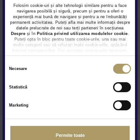
Folosim cookie-uri și alte tehnologii similare pentru a face
navigarea posibilă și sigură, precum și pentru a oferi o
experiență mai bună de navigare și pentru a ne îmbunătăți
permanent activitatea. Puteți afla mai multe informații despre
datele prelucrate de noi sau terți parteneri în secțiunea
Prezentare video la distanta
Despre
și în
Politica privind utilizarea modulelor cookie
.
Puteți opta în bloc pentru toate cookie-urile, una sau mai
multe categorii sau să refuzați toate cookie-urile, apăsând
butonul corespunzător. Fac excepție cookie-urile necesare,
care sunt activate automat, conform legislației în vigoare.
Selecția
Service și asistență rutieră
Necesare
consimțământului
Statistică
Contract Buy-Back & Trade-In
Marketing
Livrare la domiciliu
Permite toate