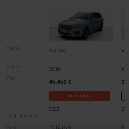
Marca
VOLVO
VO
Model
XC90
XC
Preț
45.450 €
38
Vezi oferta
2022
20
Anul fabricației
Rulaj
72.103 Km
91.