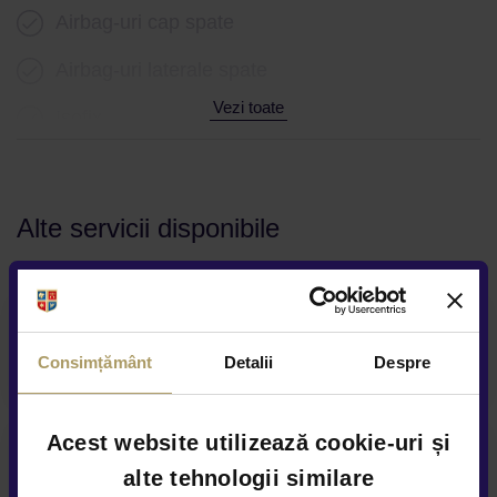
Airbag-uri cap spate
Airbag-uri laterale spate
Vezi toate
Isofix
Alte informatii
Provenienta import
Alte servicii disponibile
Numar chei disponibile 2
Finantare flexibila
Consimțământ
Detalii
Despre
Acest website utilizează cookie-uri și
Garanție extinsă
alte tehnologii similare