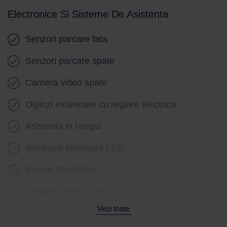
Incalzire volan
Electronice Si Sisteme De Asistenta
Senzor ploaie
Senzori parcare fata
Geamuri electrice fata
Senzori parcare spate
Geamuri electrice spate
Camera video spate
Stergatoare parbriz
Oglinzi exterioare cu reglare electrica
Asistenta in rampa
Iluminare interioara LED
Sistem Start/Stop
Senzori presiune roti
Vezi toate
Servodirectie