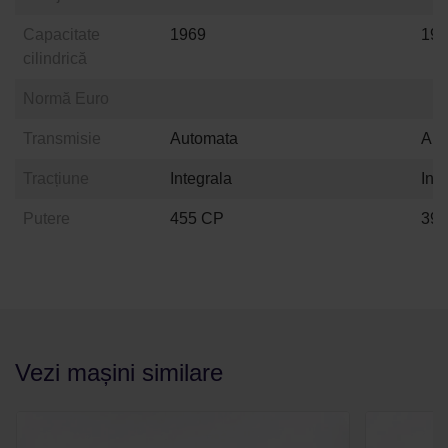
Capacitate
1969
19
cilindrică
Normă Euro
Transmisie
Automata
Aut
Tracțiune
Integrala
Int
Putere
455 CP
39
Vezi mașini similare