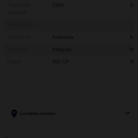
Capacitate
1969
19
cilindrică
Normă Euro
Transmisie
Automata
Aut
Tracțiune
Integrala
Int
Putere
455 CP
39
Locațiile noastre