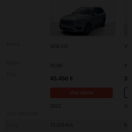
Marca
VOLVO
VO
Model
XC90
XC
Preț
45.450 €
38
Vezi oferta
2022
20
Anul fabricației
Rulaj
72.103 Km
91.