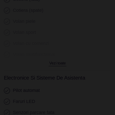
Cotiera (spate)
Volan piele
Volan sport
Volan cu comenzi
Volan multifunctional
Vezi toate
Incalzire volan
Schimbator viteze piele
Electronice Si Sisteme De Asistenta
Keyless entry
Pilot automat
Keyless go
Faruri LED
Pornire motor Keyless
Senzori parcare fata