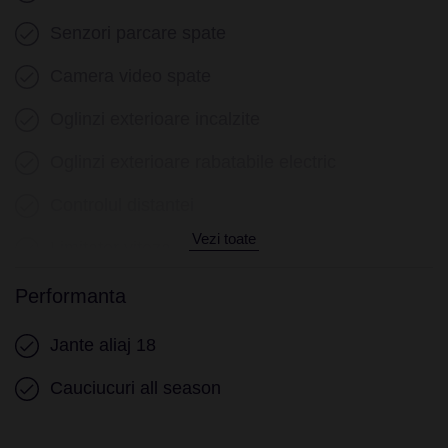
Incalzire auxiliara
Senzori parcare spate
Senzor ploaie
Camera video spate
Geamuri electrice fata
Oglinzi exterioare incalzite
Geamuri electrice spate
Oglinzi exterioare rabatabile electric
Privacy glass
Controlul distantei
Stergatoare parbriz
Vezi toate
Limitator viteza
Asistenta in panta
Performanta
Asistenta in rampa
Jante aliaj 18
Sistem recunoastere semne trafic
Cauciucuri all season
Sistem asistenta intersectie