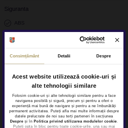
Asistenta faza lunga
Siguranta
Lumini de zi LED
ABS
Faruri ceata
ESP
Stopuri LED
EBD
Follow me home
Consimțământ
Detalii
Despre
Sistem asistenta franare oras
Iluminare interioara LED
Sistem franare automata pietoni
Acest website utilizează cookie-uri și
Sistem Start/Stop
Sistem activ franare urgenta
alte tehnologii similare
Senzori presiune roti
Folosim cookie-uri și alte tehnologii similare pentru a face
Sistem acustic avertizare pietoni
navigarea posibilă și sigură, precum și pentru a oferi o
Frana parcare electrica
×
experiență mai bună de navigare și pentru a ne îmbunătăți
Sistem monitorizare stare sofer
permanent activitatea. Puteți afla mai multe informații despre
Servodirectie
datele prelucrate de noi sau terți parteneri în secțiunea
Vezi toate
Active lane control assistant
Despre
și în
Politica privind utilizarea modulelor cookie
.
Puteți opta în bloc pentru toate cookie-urile, una sau mai