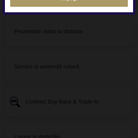
Prezentare video la distanta
Service și asistență rutieră
Contract Buy-Back & Trade-In
Livrare la domiciliu