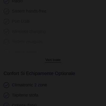
Radio
Sistem hands-free
Port USB
Wireless charging
Sistem navigatie
Sistem audio
Vezi toate
Monitor cu touch screen
Conexiune Internet
Confort Si Echipamente Optionale
Climatronic 2 zone
Tapiterie stofa
Cotiera (fata)