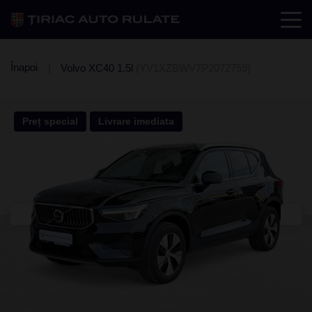
Înapoi
Volvo XC40 1.5l
(YV1XZBWV7P2072759)
Preț special
Livrare imediata