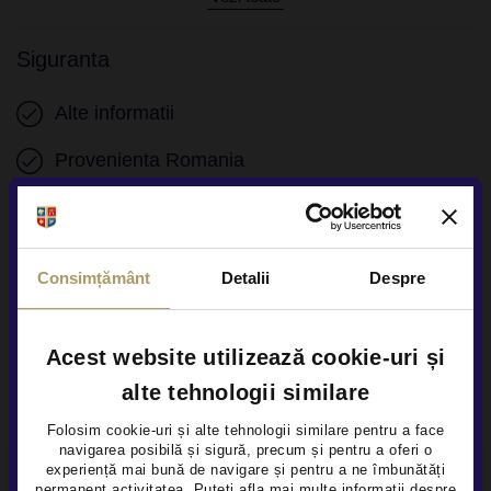
Servodirectie
Siguranta
Alte informatii
Provenienta Romania
Numar chei disponibile 2
Consimțământ
Detalii
Despre
Acest website utilizează cookie-uri și
Alte servicii disponibile
alte tehnologii similare
Folosim cookie-uri și alte tehnologii similare pentru a face
navigarea posibilă și sigură, precum și pentru a oferi o
×
experiență mai bună de navigare și pentru a ne îmbunătăți
Finantare flexibila
permanent activitatea. Puteți afla mai multe informații despre