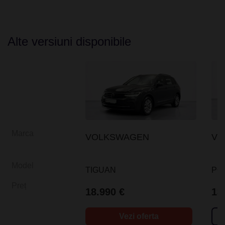
Alte versiuni disponibile
Marca
VOLKSWAGEN
VO
Model
TIGUAN
PO
Preț
18.990 €
13
Vezi oferta