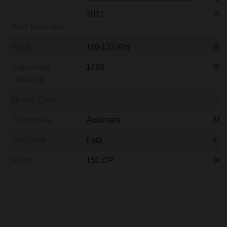
2021
20
Anul fabricației
Rulaj
110.132 Km
86.
Capacitate
1498
99
cilindrică
Normă Euro
Transmisie
Automata
Man
Tracțiune
Fata
Fat
Putere
150 CP
96