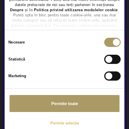
datele prelucrate de noi sau terți parteneri în secțiunea
Despre
și în
Politica privind utilizarea modulelor cookie
.
Puteți opta în bloc pentru toate cookie-urile, una sau mai
multe categorii sau să refuzați toate cookie-urile, apăsând
butonul corespunzător. Fac excepție cookie-urile necesare,
Garanție extinsă
care sunt activate automat, conform legislației în vigoare.
Selecția
Necesare
consimțământului
Statistică
Prezentare video la distanta
Marketing
Service și asistență rutieră
Permite toate
Permite selecția
Contract Buy-Back & Trade-In