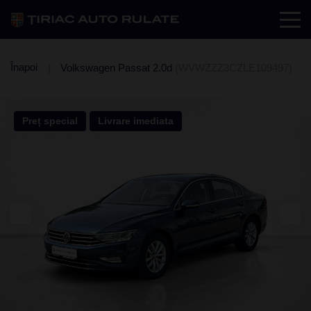
Înapoi
Volkswagen Passat 2.0d
(WVWZZZ3CZLE109497)
Preț special
Livrare imediata