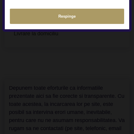
Respinge
Livrare la domiciliu
Depunem toate eforturile ca informatiile
prezentate aici sa fie corecte si transparente. Cu
toate acestea, la incarcarea lor pe site, este
posibil sa intervina erori umane, inevitabile,
pentru care nu ne asumam responsabilitatea. Va
rugam sa ne contactati (pe site, telefonic, email