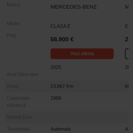
Marca
MERCEDES-BENZ
ME
Model
CLASA E
EQ
Preț
58.900 €
28
Vezi oferta
2025
20
Anul fabricației
Rulaj
13.867 Km
66.
Capacitate
1999
cilindrică
Normă Euro
Transmisie
Automata
Aut