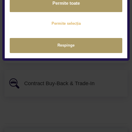
Permite toate
Prezentare video la distanta
Permite selecția
Respinge
Service și asistență rutieră
Contract Buy-Back & Trade-In