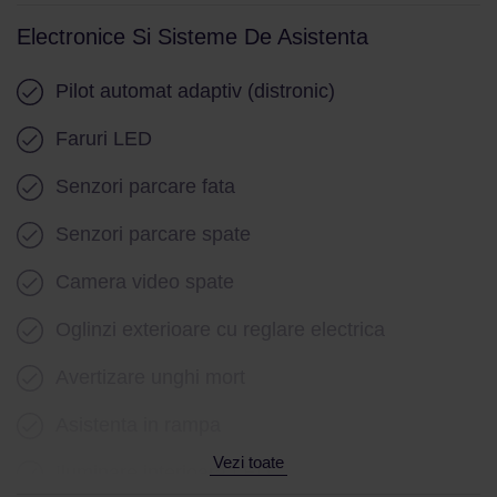
Scaun cu memorie
Electronice Si Sisteme De Asistenta
Cotiera (fata)
Pilot automat adaptiv (distronic)
Volan piele
Faruri LED
Volan cu comenzi
Senzori parcare fata
Volan reglabil electric
Senzori parcare spate
Volan multifunctional
Camera video spate
Incalzire volan
Oglinzi exterioare cu reglare electrica
Volan cu schimbator de viteze
Avertizare unghi mort
Cheie digitala
Asistenta in rampa
Keyless go
Vezi toate
Iluminare interioara LED