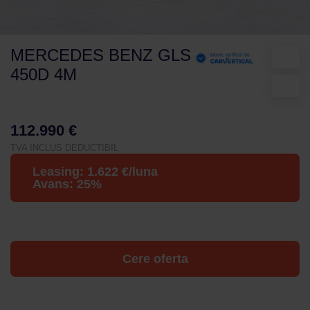
MERCEDES BENZ GLS
450D 4M
112.990 €
TVA INCLUS DEDUCTIBIL
Leasing:
1.622
€/luna
Avans:
25
%
Cere oferta