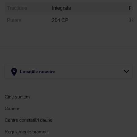
Tracțiune
Integrala
Fat
Putere
204 CP
19
Locațiile noastre
Cine suntem
Cariere
Centre constatări daune
Regulamente promotii