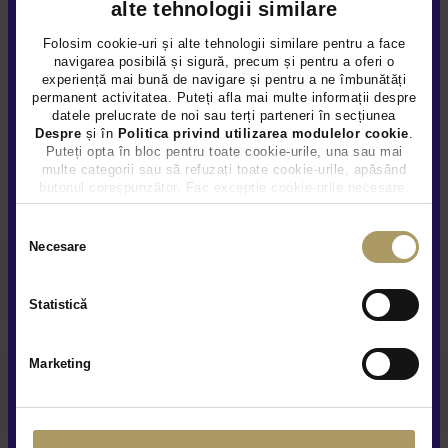
alte tehnologii similare
Numar chei disponibile 2
Folosim cookie-uri și alte tehnologii similare pentru a face
navigarea posibilă și sigură, precum și pentru a oferi o
experiență mai bună de navigare și pentru a ne îmbunătăți
permanent activitatea. Puteți afla mai multe informații despre
datele prelucrate de noi sau terți parteneri în secțiunea
Despre
și în
Politica privind utilizarea modulelor cookie
.
Puteți opta în bloc pentru toate cookie-urile, una sau mai
Alte servicii disponibile
multe categorii sau să refuzați toate cookie-urile, apăsând
butonul corespunzător. Fac excepție cookie-urile necesare,
care sunt activate automat, conform legislației în vigoare.
Selecția
Necesare
consimțământului
Finantare flexibila
Statistică
Marketing
Garanție extinsă