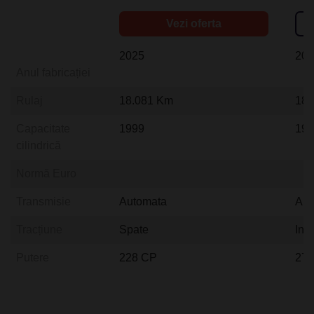
Vezi oferta
2025
20
Anul fabricației
Rulaj
18.081 Km
18.
Capacitate
1999
19
cilindrică
Normă Euro
Transmisie
Automata
Aut
Tracțiune
Spate
Int
Putere
228 CP
27