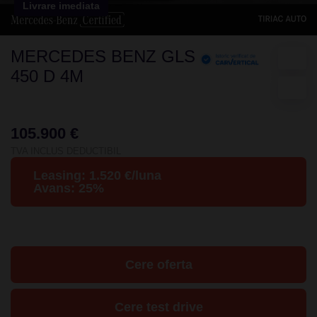
Livrare imediata
MERCEDES BENZ GLS
450 D 4M
105.900 €
TVA INCLUS DEDUCTIBIL
Leasing:
1.520
€/luna
Avans:
25
%
Cere oferta
Cere test drive