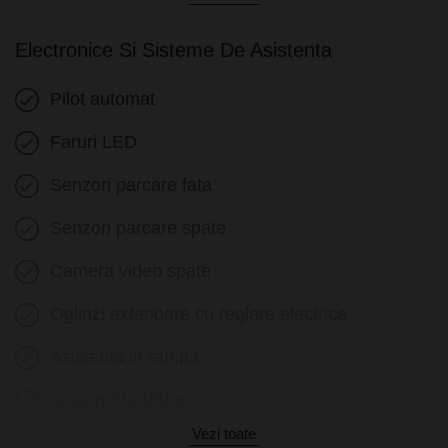
Cotiera (fata)
Volan piele
Electronice Si Sisteme De Asistenta
Volan cu comenzi
Pilot automat
Volan multifunctional
Faruri LED
Keyless go
Senzori parcare fata
Senzor ploaie
Senzori parcare spate
Geamuri electrice fata
Camera video spate
Geamuri electrice spate
Oglinzi exterioare cu reglare electrica
Stergatoare parbriz
Asistenta in rampa
Sistem Start/Stop
Vezi toate
Senzori presiune roti