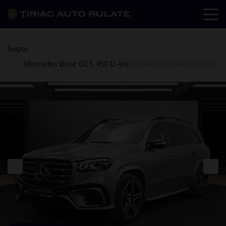
Înapoi
Mercedes Benz GLS 450 D 4m
(W1NFF3DE9RB167712)