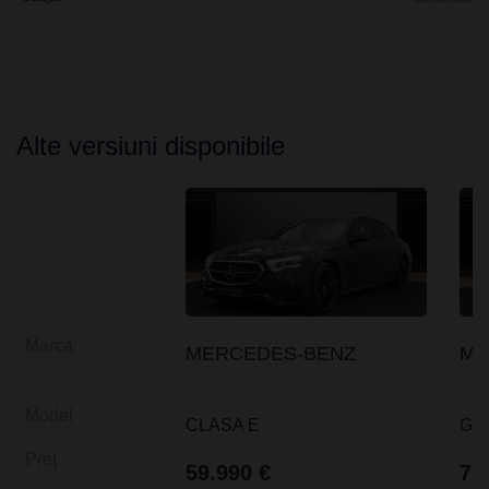
Alte versiuni disponibile
Marca
MERCEDES-BENZ
ME
Model
CLASA E
GL
Preț
59.990 €
78