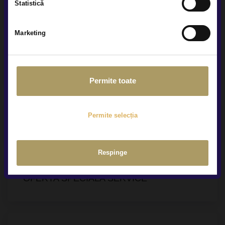
Statistică
Financial Services
Marketing
Posibilitate test drive
Permite toate
Permite selecția
Prezentare Live prin telefon
Respinge
OFERTA SPECIALA SERVICE