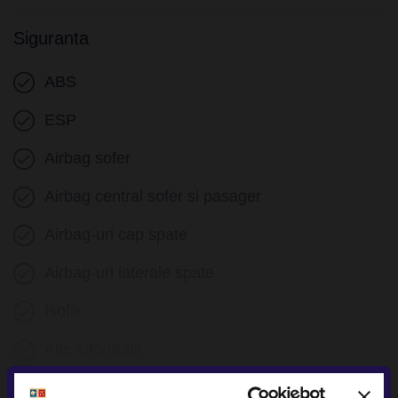
Frana parcare electrica
Siguranta
Servodirectie
ABS
ESP
Airbag sofer
Airbag central sofer si pasager
Airbag-uri cap spate
Airbag-uri laterale spate
Isofix
Alte informatii
Vezi toate
Provenienta Romania