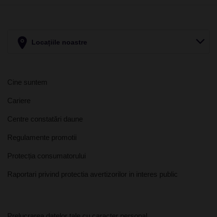
Locațiile noastre
Cine suntem
Cariere
Centre constatări daune
Regulamente promotii
Protecția consumatorului
Raportari privind protectia avertizorilor in interes public
Prelucrarea datelor tale cu caracter personal