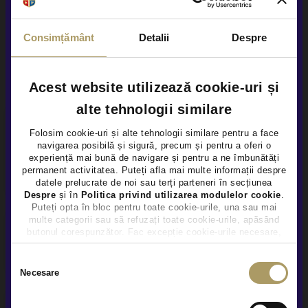
Numar chei disponibile 2
Consimțământ
Detalii
Despre
Alte servicii disponibile
Acest website utilizează cookie-uri și
alte tehnologii similare
Folosim cookie-uri și alte tehnologii similare pentru a face
navigarea posibilă și sigură, precum și pentru a oferi o
×
experiență mai bună de navigare și pentru a ne îmbunătăți
permanent activitatea. Puteți afla mai multe informații despre
datele prelucrate de noi sau terți parteneri în secțiunea
Despre
și în
Politica privind utilizarea modulelor cookie
.
Puteți opta în bloc pentru toate cookie-urile, una sau mai
multe categorii sau să refuzați toate cookie-urile, apăsând
butonul corespunzător. Fac excepție cookie-urile necesare,
Mercedes me
care sunt activate automat, conform legislației în vigoare.
Selecția
Necesare
consimțământului
Finantare asigurată prin Mercedes-Benz