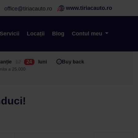
www.tiriacauto.ro
office@tiriacauto.ro
Servicii
Locații
Blog
Contul meu
anție
12
24
luni
Buy back
imita a 25.000
nduci!