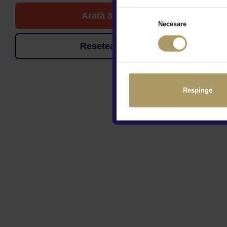
Arată 8 de oferte
Necesare
Resetează filtrele
Respinge