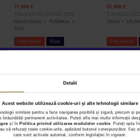
77.990 €
61.990 €
TVA INCLUS DEDUCTIBIL
TVA INCLUS 
Hybrid (benz)
76.698Km
Diesel
126.8
2021
Preț special
Rulat
Preț special
Vezi detalii
Vezi 
Detalii
Acest website utilizează cookie-uri și alte tehnologii similare
hnologii similare pentru a face navigarea posibilă și sigură, precum și p
 îmbunătăți permanent activitatea. Puteți afla mai multe informații des
spre
și în
Politica privind utilizarea modulelor cookie
. Puteți opta în
au să refuzați toate cookie-urile, apăsând butonul corespunzător. Fac e
care sunt activate automat, conform legislației în vigoare.