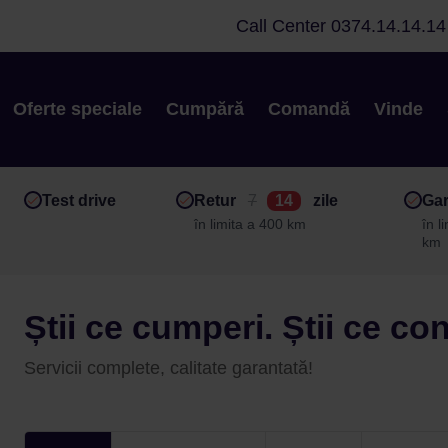
Call Center
0374.14.14.14
Oferte speciale
Cumpără
Comandă
Vinde
Test drive
Retur
7
14
zile
Gar
în limita a 400 km
în l
km
Știi ce cumperi. Știi ce co
Servicii complete, calitate garantată!