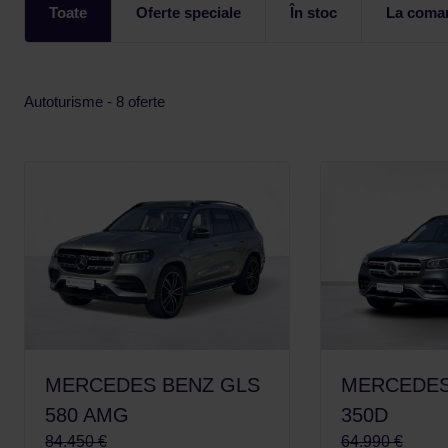
Toate
Oferte speciale
În stoc
La coma
Autoturisme - 8 oferte
MERCEDES BENZ GLS
MERCEDES
580 AMG
350D
84.450 €
64.990 €