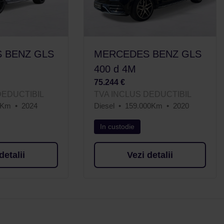
 BENZ GLS
MERCEDES BENZ GLS
400 d 4M
75.244 €
DEDUCTIBIL
TVA INCLUS DEDUCTIBIL
4Km
2024
Diesel
159.000Km
2020
In custodie
detalii
Vezi detalii