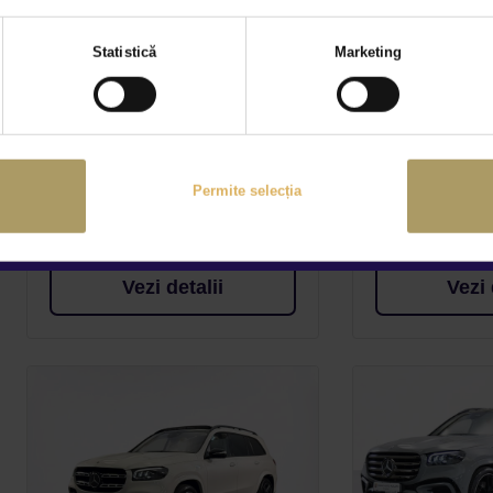
Selecția
MERCEDES BENZ GLS
MERCEDES
Statistică
Marketing
consimțământului
350D 4M
450 D 4M
50.900 €
105.900 €
TVA INCLUS DEDUCTIBIL
TVA INCLUS 
Diesel
119.165Km
2019
Hybrid (diesel)
2024
Permite selecția
Rulat
Rulat
Certi
Vezi detalii
Vezi 