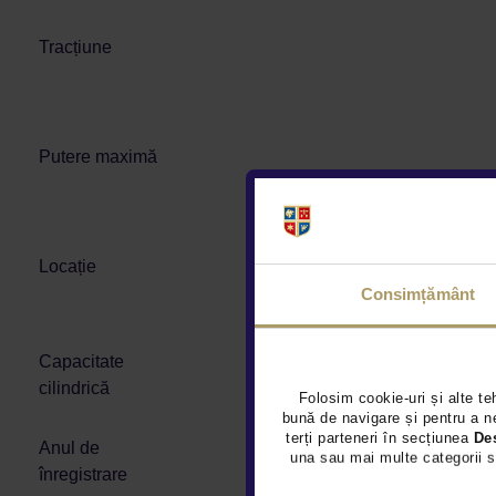
Tracțiune
Putere maximă
Locație
Consimțământ
Capacitate
cilindrică
Folosim cookie-uri și alte te
bună de navigare și pentru a ne
terți parteneri în secțiunea
De
Anul de
una sau mai multe categorii s
înregistrare