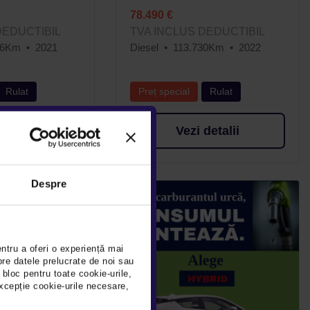
78.490 €
DEDUCTIBIL
TVA INCLUS DEDUCTIBIL
96Km
2021
Diesel
113.730Km
2022
Rulat
Preț special
Rulat
detalii
Vezi detalii
Despre
entru a oferi o experiență mai
pre datele prelucrate de noi sau
 bloc pentru toate cookie-urile,
xcepție cookie-urile necesare,