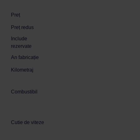
Preț
Preț redus
Include
rezervate
An fabricație
Kilometraj
Combustibil
Cutie de viteze