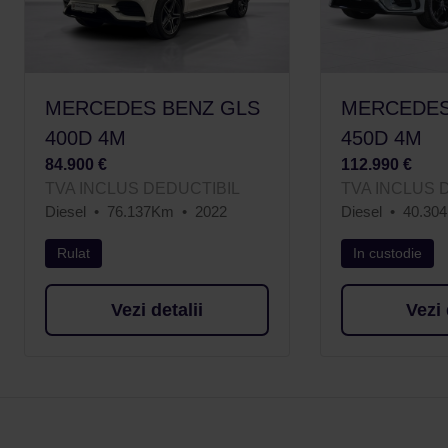
MERCEDES BENZ GLS
MERCEDES
400D 4M
450D 4M
84.900 €
112.990 €
TVA INCLUS DEDUCTIBIL
TVA INCLUS 
Diesel
76.137Km
2022
Diesel
40.30
Rulat
In custodie
Vezi detalii
Vezi 