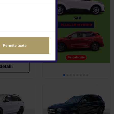
 BENZ GLS
DEDUCTIBIL
10.125Km
Permite toate
fied
detalii