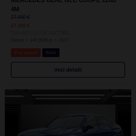
4M
27.990 €
27.300 €
TVA INCLUS DEDUCTIBIL
Diesel
140.958Km
2017
Preț special
Rulat
Vezi detalii