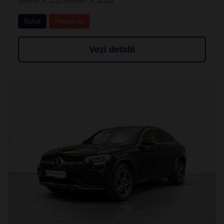
Diesel
152.498Km
2020
Rulat
Rezervat
Vezi detalii