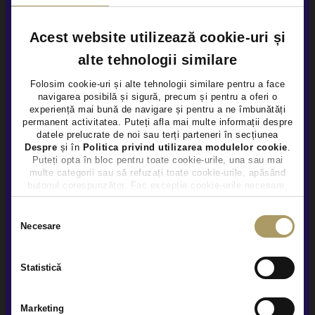
Acest website utilizează cookie-uri și
alte tehnologii similare
Folosim cookie-uri și alte tehnologii similare pentru a face
navigarea posibilă și sigură, precum și pentru a oferi o
×
experiență mai bună de navigare și pentru a ne îmbunătăți
permanent activitatea. Puteți afla mai multe informații despre
datele prelucrate de noi sau terți parteneri în secțiunea
Despre
și în
Politica privind utilizarea modulelor cookie
.
MERCEDES BENZ GLC COUPE 200 4M
Puteți opta în bloc pentru toate cookie-urile, una sau mai
multe categorii sau să refuzați toate cookie-urile, apăsând
58.800 €
butonul corespunzător. Fac excepție cookie-urile necesare,
TVA INCLUS DEDUCTIBIL
care sunt activate automat, conform legislației în vigoare.
Benzina
41.323Km
2024
Selecția
Necesare
consimțământului
Rulat
Certified
Statistică
Vezi detalii
Marketing