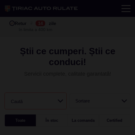
Test drive
Retur
Garanție
Buy back
7
12
14
24
zile
luni
în limita a 400 km
în limita a 25.000 km
Știi ce cumperi. Știi ce
conduci!
Servicii complete, calitate garantată!
Sortare
Caută
Toate
În stoc
La comanda
Certified