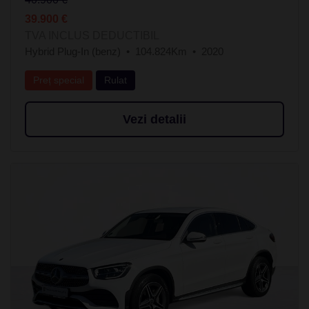
39.900 €
TVA INCLUS DEDUCTIBIL
Hybrid Plug-In (benz)
104.824Km
2020
Preț special
Rulat
Vezi detalii