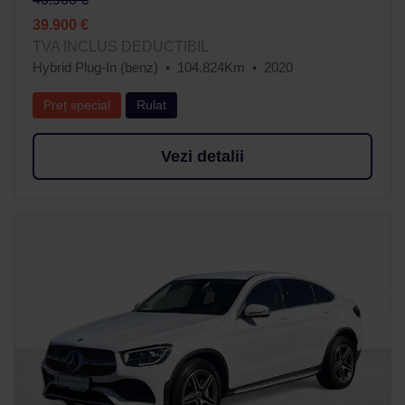
39.900 €
TVA INCLUS DEDUCTIBIL
Hybrid Plug-In (benz)
104.824Km
2020
Preț special
Rulat
Vezi detalii