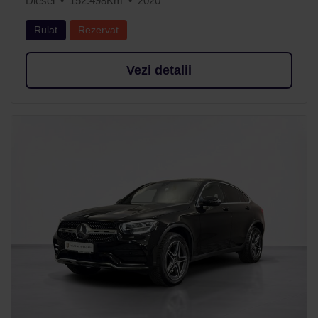
Diesel
152.498Km
2020
Rulat
Rezervat
Vezi detalii