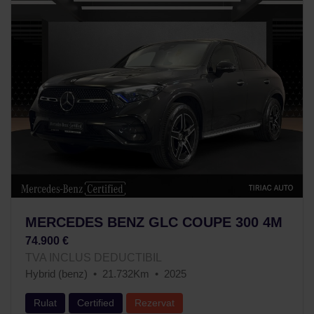
MERCEDES BENZ GLC COUPE 300 4M
74.900 €
TVA INCLUS DEDUCTIBIL
Hybrid (benz)
21.732Km
2025
Rulat
Certified
Rezervat