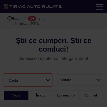
Test drive
Retur
Garanție
Buy back
7
12
14
24
zile
luni
în limita a 400 km
în limita a 25.000 km
Știi ce cumperi. Știi ce
conduci!
Servicii complete, calitate garantată!
Sortare
Caută
Toate
În stoc
La comanda
Certified