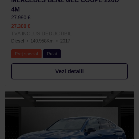
4M
27.990 €
27.300 €
TVA INCLUS DEDUCTIBIL
Diesel
140.958Km
2017
Preț special
Rulat
Vezi detalii