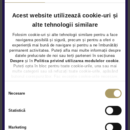
Acest website utilizează cookie-uri și
alte tehnologii similare
Folosim cookie-uri și alte tehnologii similare pentru a face
navigarea posibilă și sigură, precum și pentru a oferi o
experiență mai bună de navigare și pentru a ne îmbunătăți
permanent activitatea. Puteți afla mai multe informații despre
datele prelucrate de noi sau terți parteneri în secțiunea
Despre
și în
Politica privind utilizarea modulelor cookie
.
MERCEDES BENZ GLC COUPE 200 4M
Puteți opta în bloc pentru toate cookie-urile, una sau mai
multe categorii sau să refuzați toate cookie-urile, apăsând
58.800 €
butonul corespunzător. Fac excepție cookie-urile necesare,
TVA INCLUS DEDUCTIBIL
care sunt activate automat, conform legislației în vigoare.
Benzina
41.323Km
2024
Selecția
Necesare
consimțământului
Rulat
Certified
Statistică
Vezi detalii
Marketing