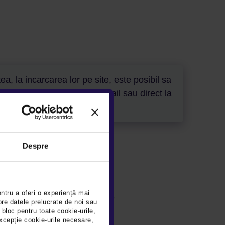
a, la incarcarea lor pe site, este posibil sa
ati (pe site, telefonic, email sau direct la
Despre
entru a oferi o experiență mai
ae Balcescu, DN 2, km. 279
pre datele prelucrate de noi sau
 bloc pentru toate cookie-urile,
nchis
xcepție cookie-urile necesare,