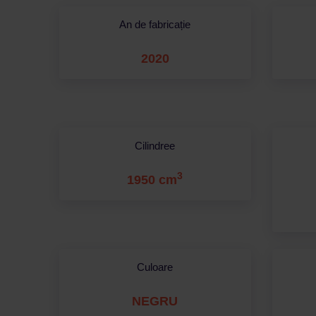
An de fabricație
2020
Cilindree
3
1950 cm
Culoare
NEGRU