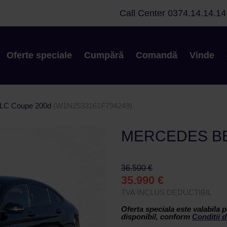
Call Center
0374.14.14.14
Oferte speciale
Cumpără
Comandă
Vinde
GLC Coupe 200d
(W1N2533161F794249)
MERCEDES BE
36.500 €
35.990 €
TVA INCLUS DEDUCTIBIL
Oferta speciala este valabila p
disponibil, conform
Conditii d