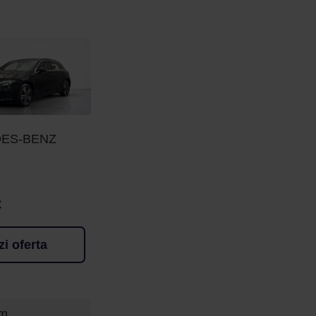
ES-BENZ
€
zi oferta
Km