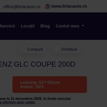
www.tiriacauto.ro
office@tiriacauto.ro
Servicii
Locații
Blog
Contul meu
Compară
Distribuie
NZ GLC COUPE 200D
Leasing:
517
€/luna
Avans:
25
%
ana la 31 decembrie 2026, în limita stocului
e ofertare auto rulate.