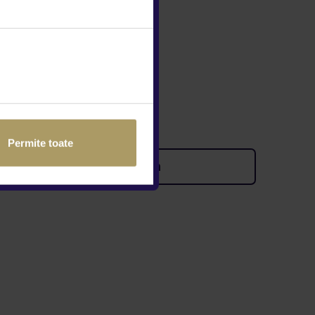
/ 09:00 - 19:00
:00 - 14:00
chis
ct
acau@tiriacauto.ro
14
Permite toate
Contactează showroom