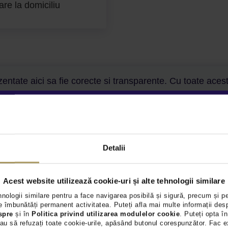
are la domiciliu
entate aici sa fie corecte si transparente. Cu toate aceste
are nu ne asumam responsabilitatea. Va rugam sa ne contact
ri va vor oferi toate detaliile necesare.
Detalii
Acest website utilizează cookie-uri și alte tehnologii similare
Adresă
hnologii similare pentru a face navigarea posibilă și sigură, precum și p
Comuna Nicol
 îmbunătăți permanent activitatea. Puteți afla mai multe informații des
spre
și în
Politica privind utilizarea modulelor cookie
. Puteți opta în
Program
• I
au să refuzați toate cookie-urile, apăsând butonul corespunzător. Fac e