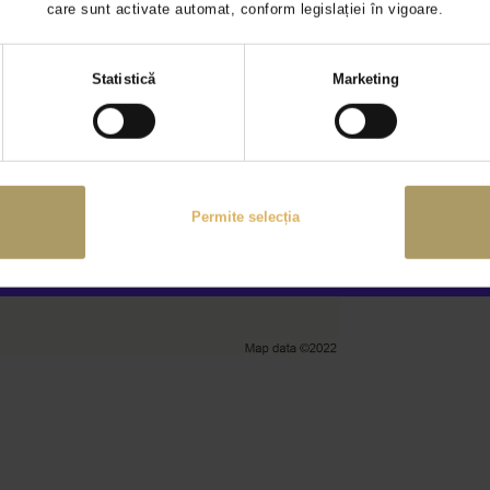
care sunt activate automat, conform legislației în vigoare.
Luni - Vineri 
Sambata / 09
Selecția
Duminica / In
Statistică
Marketing
consimțământului
Detalii conta
autorulate.b
0374 141 4
Permite selecția