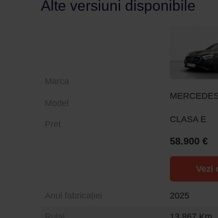
Alte versiuni disponibile
Marca
MERCEDES
Model
CLASA E
Preț
58.900 €
Vezi 
Anul fabricației
2025
Rulaj
13.867 Km