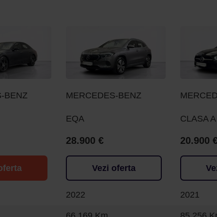
-BENZ
MERCEDES-BENZ
MERCED
EQA
CLASA A
28.900 €
20.900 
oferta
Vezi oferta
Ve
2022
2021
66.169 Km
85.256 