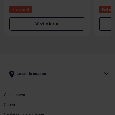
Pret special
Pret spec
Vezi oferta
Locațiile noastre
Cine suntem
Cariere
Centre constatări daune