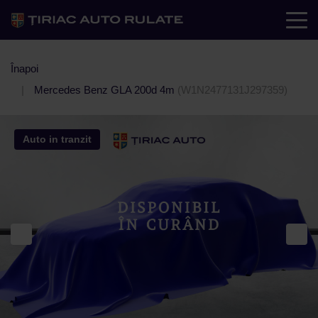
Înapoi
Mercedes Benz GLA 200d 4m
(W1N2477131J297359)
Auto in tranzit