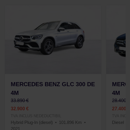
MERCEDES BENZ GLC 300 DE
MERCE
4M
4M
33.890 €
28.400 
32.900 €
27.400 
TVA INCLUS NEDEDUCTIBIL
TVA INCL
Hybrid Plug-In (diesel)
101.896 Km
Diesel
2021