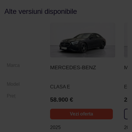
Alte versiuni disponibile
Marca
MERCEDES-BENZ
ME
Model
CLASA E
EQ
Preț
58.900 €
28
Vezi oferta
2025
20