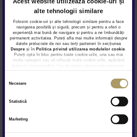
Acest website utilizează cookie-uri și
alte tehnologii similare
Folosim cookie-uri și alte tehnologii similare pentru a face
Tiriac Auto Rulate I Bacau
navigarea posibilă și sigură, precum și pentru a oferi o
experiență mai bună de navigare și pentru a ne îmbunătăți
permanent activitatea. Puteți afla mai multe informații despre
Adresă
datele prelucrate de noi sau terți parteneri în secțiunea
Comuna Nicolae Balcescu, DN 2, km. 279
Despre
și în
Politica privind utilizarea modulelor cookie
.
Puteți opta în bloc pentru toate cookie-urile, una sau mai
multe categorii sau să refuzați toate cookie-urile, apăsând
Program
• Deschis
butonul corespunzător. Fac excepție cookie-urile necesare,
Luni - Vineri / 09:00 - 19:00
care sunt activate automat, conform legislației în vigoare.
Selecția
Sambata / 09:00 - 14:00
Necesare
consimțământului
Duminica / Inchis
Detalii contact
Statistică
autorulate.bacau@tiriacauto.ro
0374 141 414
Marketing