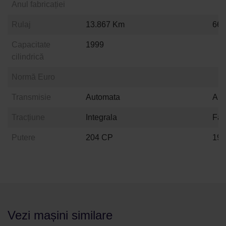
Anul fabricației
Rulaj
13.867 Km
66.
Capacitate
1999
cilindrică
Normă Euro
Transmisie
Automata
Aut
Tracțiune
Integrala
Fat
Putere
204 CP
19
Vezi mașini similare