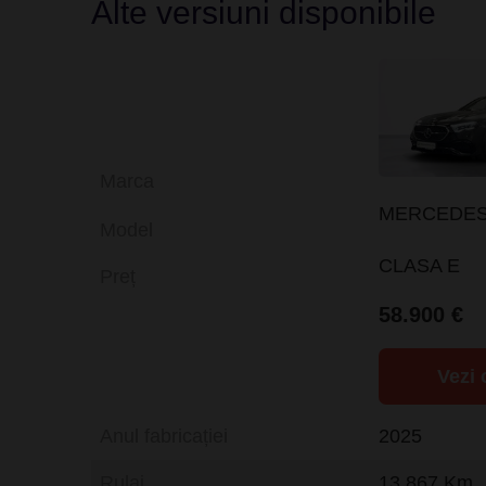
Alte versiuni disponibile
Marca
MERCEDES
Model
CLASA E
Preț
58.900 €
Vezi 
Anul fabricației
2025
Rulaj
13.867 Km