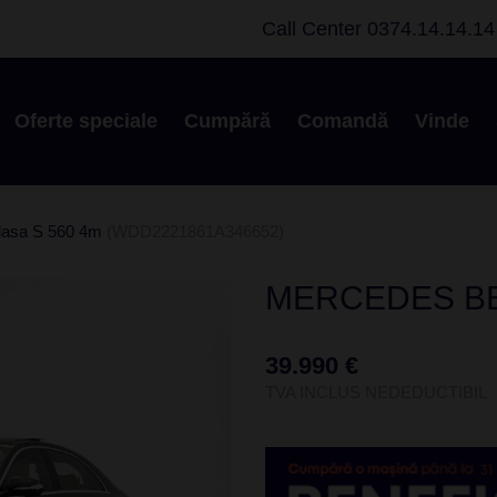
Call Center
0374.14.14.14
Oferte speciale
Cumpără
Comandă
Vinde
lasa S 560 4m
(WDD2221861A346652)
MERCEDES BE
39.990 €
TVA INCLUS NEDEDUCTIBIL