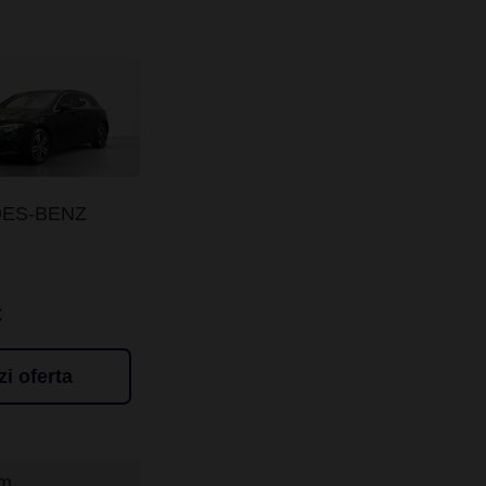
ES-BENZ
€
zi oferta
Km