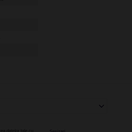
a
ea datelor tale cu
Sesizari