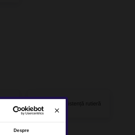
stanta
Service și asistență rutieră
Despre
×