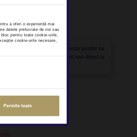
entru a oferi o experiență mai
pre datele prelucrate de noi sau
 bloc pentru toate cookie-urile,
xcepție cookie-urile necesare,
a, la incarcarea lor pe site, este posibil sa
ati (pe site, telefonic, email sau direct la
Permite toate
ei nr. 2, sector 1
nchis