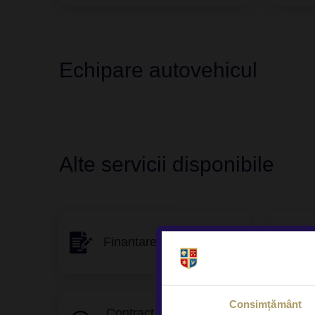
Echipare autovehicul
Alte servicii disponibile
Finantare flexibila
Gar
Consimțământ
Contract Buy-Back &