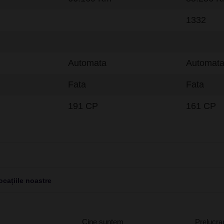
1332
Automata
Automat
Fata
Fata
191 CP
161 CP
cațiile noastre
Cine suntem
Prelucrar