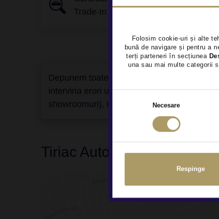
Livr
Trade-In
Folosim cookie-uri și alte te
bună de navigare și pentru a ne
terți parteneri în secțiunea
De
una sau mai multe categorii s
Depunem toate eforturile ca informatiile prez
intervina erori umane, inevitabile, pentru c
showroomuri), iar consultantii nostri de vanza
Necesare
Tiriac Auto Rulate I Bulevar
Respinge