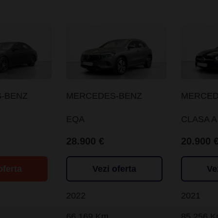
-BENZ
MERCEDES-BENZ
MERCED
EQA
CLASA A
28.900 €
20.900 
oferta
Vezi oferta
Ve
2022
2021
66.169 Km
85.256 