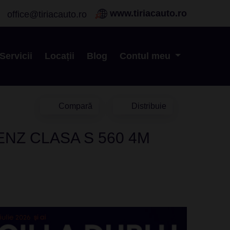
www.tiriacauto.ro
office@tiriacauto.ro
Servicii
Locații
Blog
Contul meu
Compară
Distribuie
NZ CLASA S 560 4M