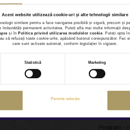
are la domiciliu
Acest website utilizează cookie-uri și alte tehnologii similare
hnologii similare pentru a face navigarea posibilă și sigură, precum și p
 îmbunătăți permanent activitatea. Puteți afla mai multe informații des
spre
și în
Politica privind utilizarea modulelor cookie
. Puteți opta în
au să refuzați toate cookie-urile, apăsând butonul corespunzător. Fac e
care sunt activate automat, conform legislației în vigoare.
entate aici sa fie corecte si transparente. Cu toate aceste
are nu ne asumam responsabilitatea. Va rugam sa ne contact
Selecția
ri va vor oferi toate detaliile necesare.
Statistică
Marketing
consimțământului
dul Expozitiei, Bucuresti
Permite selecția
Adresă
B-dul Expoziti
Program
• I