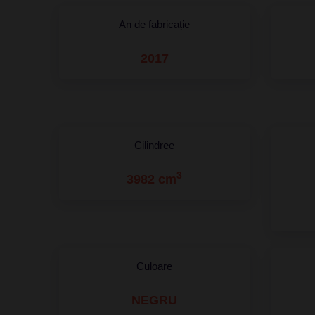
An de fabricație
2017
Cilindree
3
3982 cm
Culoare
NEGRU