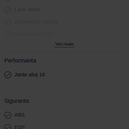
Lane assist
Asistenta in rampa
Lumini de zi LED
Vezi toate
Faruri ceata
Sistem Start/Stop
Performanta
Senzori presiune roti
Jante aliaj 16
Frana parcare electrica
Siguranta
ABS
ESP