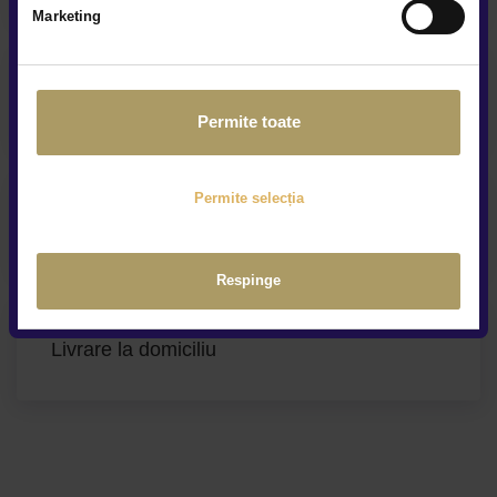
Marketing
Service și asistență rutieră
Permite toate
Permite selecția
Contract Buy-Back & Trade-In
Respinge
Livrare la domiciliu