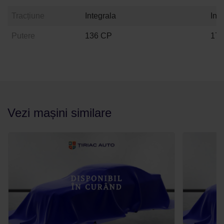
Tracțiune
Integrala
Int
Putere
136 CP
17
Vezi mașini similare