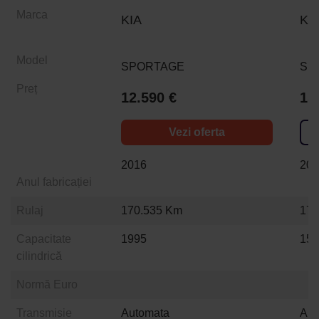
Marca
KIA
KI
Model
SPORTAGE
SP
Preț
12.590 €
15
Vezi oferta
2016
20
Anul fabricației
Rulaj
170.535 Km
177
Capacitate
1995
15
cilindrică
Normă Euro
Transmisie
Automata
Aut