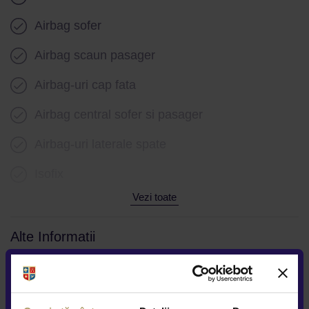
Airbag sofer
Airbag scaun pasager
Airbag-uri cap fata
Airbag central sofer si pasager
Airbag-uri laterale spate
Isofix
Vezi toate
Alte Informatii
Numar chei disponibile 2