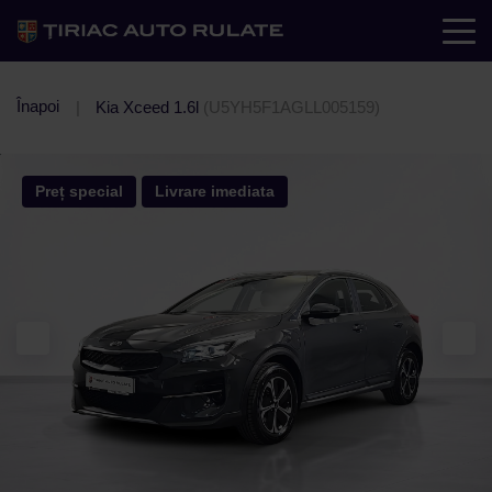
Înapoi
Kia Xceed 1.6l
(U5YH5F1AGLL005159)
Preț special
Livrare imediata