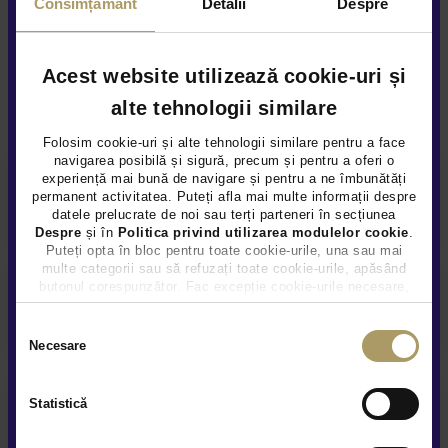
Consimțământ
Detalii
Despre
Acest website utilizează cookie-uri și
Alte servicii disponibile
alte tehnologii similare
Folosim cookie-uri și alte tehnologii similare pentru a face
navigarea posibilă și sigură, precum și pentru a oferi o
experiență mai bună de navigare și pentru a ne îmbunătăți
Finantare flexibila
permanent activitatea. Puteți afla mai multe informații despre
datele prelucrate de noi sau terți parteneri în secțiunea
Despre
și în
Politica privind utilizarea modulelor cookie
.
Puteți opta în bloc pentru toate cookie-urile, una sau mai
multe categorii sau să refuzați toate cookie-urile, apăsând
butonul corespunzător. Fac excepție cookie-urile necesare,
care sunt activate automat, conform legislației în vigoare.
Garanție extinsă
Selecția
Necesare
consimțământului
Statistică
Prezentare video la distanta