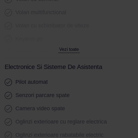
Volan multifunctional
Volan cu schimbator de viteze
Keyless go
Vezi toate
Senzor ploaie
Geamuri electrice fata
Electronice Si Sisteme De Asistenta
Geamuri electrice spate
Pilot automat
Senzori parcare spate
Camera video spate
Oglinzi exterioare cu reglare electrica
Oglinzi exterioare rabatabile electric