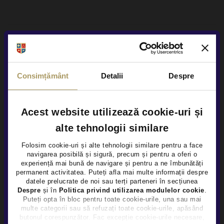
ESP
Isofix
Alte servicii disponibile
Consimțământ
Detalii
Despre
Acest website utilizează cookie-uri și
Finantare flexibila
alte tehnologii similare
Folosim cookie-uri și alte tehnologii similare pentru a face
navigarea posibilă și sigură, precum și pentru a oferi o
×
experiență mai bună de navigare și pentru a ne îmbunătăți
permanent activitatea. Puteți afla mai multe informații despre
Garanție extinsă
datele prelucrate de noi sau terți parteneri în secțiunea
Despre
și în
Politica privind utilizarea modulelor cookie
.
Puteți opta în bloc pentru toate cookie-urile, una sau mai
multe categorii sau să refuzați toate cookie-urile, apăsând
butonul corespunzător. Fac excepție cookie-urile necesare,