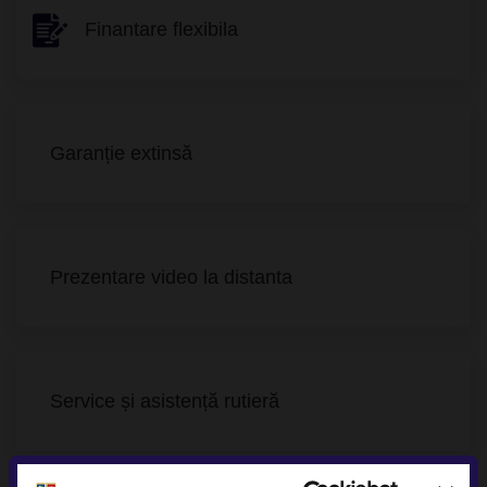
Finantare flexibila
Garanție extinsă
Prezentare video la distanta
Service și asistență rutieră