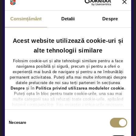
Contract Buy-Back & Trade-In
Consimțământ
Detalii
Despre
Acest website utilizează cookie-uri și
Livrare la domiciliu
alte tehnologii similare
Folosim cookie-uri și alte tehnologii similare pentru a face
navigarea posibilă și sigură, precum și pentru a oferi o
×
experiență mai bună de navigare și pentru a ne îmbunătăți
permanent activitatea. Puteți afla mai multe informații despre
datele prelucrate de noi sau terți parteneri în secțiunea
Despre
și în
Politica privind utilizarea modulelor cookie
.
Puteți opta în bloc pentru toate cookie-urile, una sau mai
multe categorii sau să refuzați toate cookie-urile, apăsând
Depunem toate eforturile ca informatiile
butonul corespunzător. Fac excepție cookie-urile necesare,
prezentate aici sa fie corecte si transparente. Cu
care sunt activate automat, conform legislației în vigoare.
toate acestea, la incarcarea lor pe site, este
Selecția
Necesare
consimțământului
posibil sa intervina erori umane, inevitabile,
pentru care nu ne asumam responsabilitatea. Va