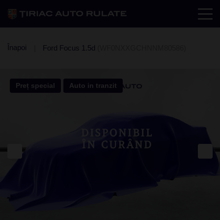
Înapoi
Ford Focus 1.5d
(WF0NXXGCHNNM80586)
Preț special
Auto in tranzit