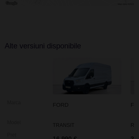
Alte versiuni disponibile
Marca
FORD
FO
Model
TRANSIT
RA
Preț
16.990 €
34